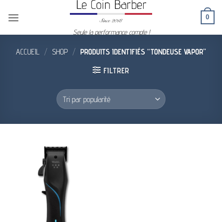
Passer
0
au
contenu
Seule la performance compte !
ACCUEIL
/
SHOP
/
PRODUITS IDENTIFIÉS “TONDEUSE VAPOR”
FILTRER