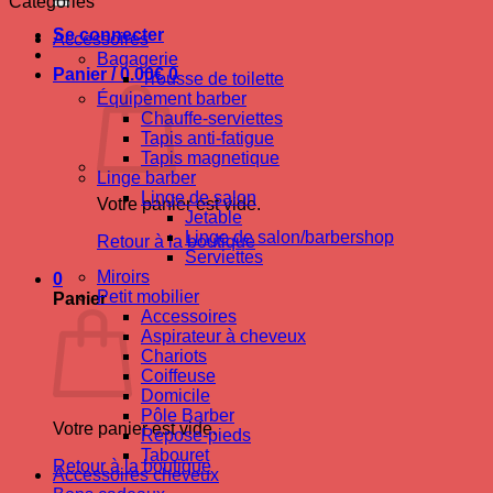
Catégories
Se connecter
Accessoires
Bagagerie
Panier /
0.00
€
0
Trousse de toilette
Équipement barber
Chauffe-serviettes
Tapis anti-fatigue
Tapis magnetique
Linge barber
Linge de salon
Votre panier est vide.
Jetable
Linge de salon/barbershop
Retour à la boutique
Serviettes
Miroirs
0
Petit mobilier
Panier
Accessoires
Aspirateur à cheveux
Chariots
Coiffeuse
Domicile
Pôle Barber
Votre panier est vide.
Repose-pieds
Tabouret
Retour à la boutique
Accessoires cheveux