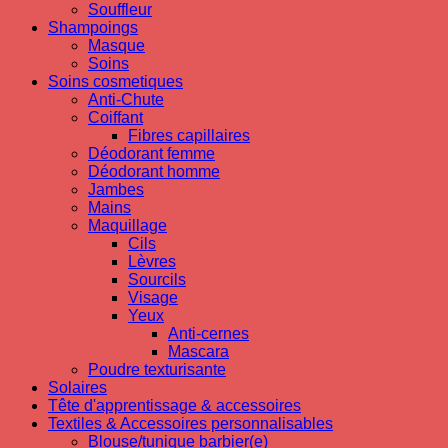
Souffleur
Shampoings
Masque
Soins
Soins cosmetiques
Anti-Chute
Coiffant
Fibres capillaires
Déodorant femme
Déodorant homme
Jambes
Mains
Maquillage
Cils
Lèvres
Sourcils
Visage
Yeux
Anti-cernes
Mascara
Poudre texturisante
Solaires
Tête d'apprentissage & accessoires
Textiles & Accessoires personnalisables
Blouse/tunique barbier(e)