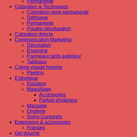
Permanente
Coloration & Techniques
Coloration semi-permanente
Défrisage
Permanente
Poudre décolaration
Coloration directe
Communication Marketing
Décoration
Enseigne
Panneaux tarifs extérieur
Tableaux
Crème visage homme
Peeling
Esthetique
Epilation
Maquillage
Accessoires
Parfum d'intérieur
Massage
Onglerie
Soins Corporels
Extensions & accessoires
Franges
Gel douche