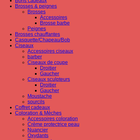
Bons cadeaux
Brosses & peignes
Brosses
Accessoires
Brosse barbe
Peignes
Brosses chauffantes
Casquette/Chapeau/Bob
Ciseaux
Accessoires ciseaux
barber
Ciseaux de coupe
Droitier
Gaucher
Ciseaux sculpteurs
Droitier
Gaucher
Moustache
sourcils
Coffret cadeaux
Coloration & Mèches
Accessoires coloration
Crème protectrice peau
Nuancier
Oxydants