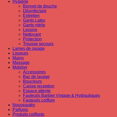
Hygiène
Bonnet de douche
Désinfectant
Entretien
Gants Latex
Gants nitrile
Lessive
Nettoyant
Protection
Trousse secours
Lames de rasage
Lisseurs
Mains
Massage
Mobilier
Accessoires
Bac de lavage
Boucleurs
Caisse reception
Espace attente
Fauteuils Barbier Vintage & Hydrauliques
Fauteuils coiffure
Nouveautés
Parfums
Produits coiffants