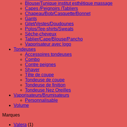
Blouse/Tunique institut esthétique massage
Capes /Peignoirs /Tabliers
Chapeau/Bob/Casquette/Bonnet
Gants
Gilet/Vestes/Doudounes
Polos/Tee-shirts/Sweats
Sèche-cheveux
Tablier/Cape/Blouse/Pancho
Vaporisateur avec logo
Tondeuses
Accessoires tondeuses
Combo
Contre peignes
Shaver
Tête de coupe
Tondeuse de coupe
Tondeuse de finition
Tondeuse Nez Oreilles
Vaporisateurs/Brumisateurs
Personnalisable
Volume
Marques
Valera
(1)