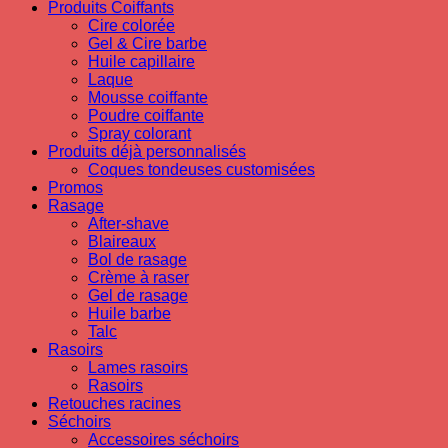
Produits Coiffants
Cire colorée
Gel & Cire barbe
Huile capillaire
Laque
Mousse coiffante
Poudre coiffante
Spray colorant
Produits déjà personnalisés
Coques tondeuses customisées
Promos
Rasage
After-shave
Blaireaux
Bol de rasage
Crème à raser
Gel de rasage
Huile barbe
Talc
Rasoirs
Lames rasoirs
Rasoirs
Retouches racines
Séchoirs
Accessoires séchoirs