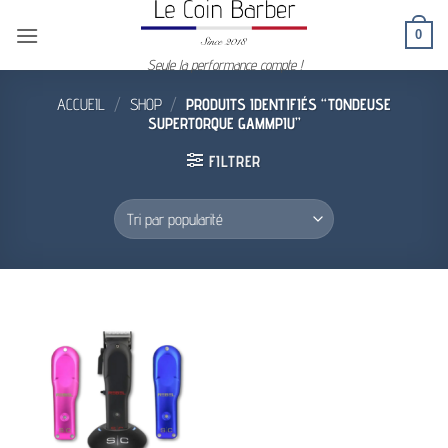
Passer
0
au
contenu
Seule la performance compte !
ACCUEIL
/
SHOP
/
PRODUITS IDENTIFIÉS “TONDEUSE
SUPERTORQUE GAMMPIU”
FILTRER