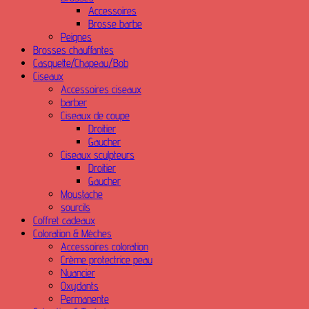
Accessoires
Brosse barbe
Peignes
Brosses chauffantes
Casquette/Chapeau/Bob
Ciseaux
Accessoires ciseaux
barber
Ciseaux de coupe
Droitier
Gaucher
Ciseaux sculpteurs
Droitier
Gaucher
Moustache
sourcils
Coffret cadeaux
Coloration & Mèches
Accessoires coloration
Crème protectrice peau
Nuancier
Oxydants
Permanente