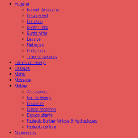
Hygiène
Bonnet de douche
Désinfectant
Entretien
Gants Latex
Gants nitrile
Lessive
Nettoyant
Protection
Trousse secours
Lames de rasage
Lisseurs
Mains
Massage
Mobilier
Accessoires
Bac de lavage
Boucleurs
Caisse reception
Espace attente
Fauteuils Barbier Vintage & Hydrauliques
Fauteuils coiffure
Nouveautés