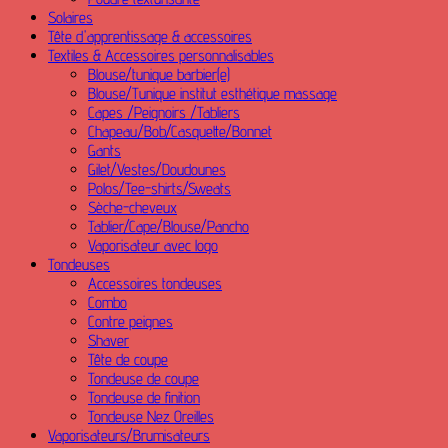
Solaires
Tête d'apprentissage & accessoires
Textiles & Accessoires personnalisables
Blouse/tunique barbier(e)
Blouse/Tunique institut esthétique massage
Capes /Peignoirs /Tabliers
Chapeau/Bob/Casquette/Bonnet
Gants
Gilet/Vestes/Doudounes
Polos/Tee-shirts/Sweats
Sèche-cheveux
Tablier/Cape/Blouse/Pancho
Vaporisateur avec logo
Tondeuses
Accessoires tondeuses
Combo
Contre peignes
Shaver
Tête de coupe
Tondeuse de coupe
Tondeuse de finition
Tondeuse Nez Oreilles
Vaporisateurs/Brumisateurs