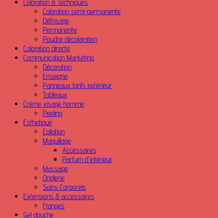
Coloration & Techniques
Coloration semi-permanente
Défrisage
Permanente
Poudre décolaration
Coloration directe
Communication Marketing
Décoration
Enseigne
Panneaux tarifs extérieur
Tableaux
Crème visage homme
Peeling
Esthetique
Epilation
Maquillage
Accessoires
Parfum d'intérieur
Massage
Onglerie
Soins Corporels
Extensions & accessoires
Franges
Gel douche