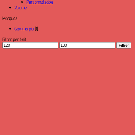
Personnalisable
Volume
Marques
Gamma piu
(1)
Filtrer par tarif
Prix
Prix
Filtrer
min
max