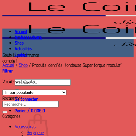
Passer
au
contenu
Accueil
Ambassadeurs
Shop
Actualités
Contact
Seule la performance
compte !
Accueil
/
Shop
/
Produits identifiés “tondeuse Super torque modular”
Filtrer
Voici le seul résultat
Recherche
pour :
Rechercher
Se connecter
Recherche
pour :
Panier /
0.00
€
0
Catégories
Accessoires
Bagagerie