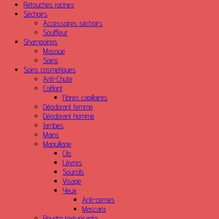
Retouches racines
Séchoirs
Accessoires séchoirs
Souffleur
Shampoings
Masque
Soins
Soins cosmetiques
Anti-Chute
Coiffant
Fibres capillaires
Déodorant femme
Déodorant homme
Jambes
Mains
Maquillage
Cils
Lèvres
Sourcils
Visage
Yeux
Anti-cernes
Mascara
Poudre texturisante