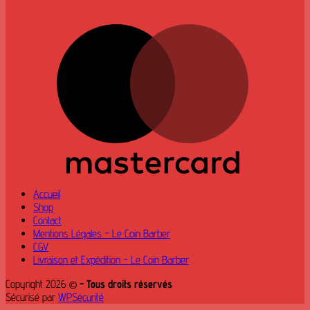
M
Accueil
Shop
Contact
Mentions Légales – Le Coin Barber
CGV
Livraison et Expédition – Le Coin Barber
Copyright 2026 ©
- Tous droits réservés
Sécurisé par
WPSécurité