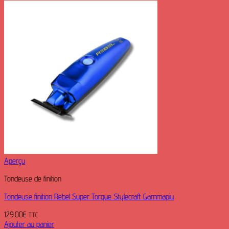
Aperçu
Tondeuse de finition
Tondeuse finition Rebel Super Torque Stylecraft Gammapiu
129.00
€
TTC
Ajouter au panier