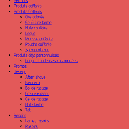
Parfums
Produits coiffants
Produits Coiffants
Cire colorée
Gel & Cire barbe
Huile capillaire
Laque
Mousse coiffante
Poudre coiffante
Spray colorant
Produits déjà personnalisés
Coques tondeuses customisées
Promos
Rasage
After-shave
Blaireaux
Bol de rasage
Crème à raser
Gel de rasage
Huile barbe
Talc
Rasoirs
Lames rasoirs
Rasoirs