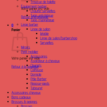
Trousse de toilette
Équipement barber
Votre panier est vide.
Chauffe-serviettes
Tapis anti-fatigue
Retour à la boutique
Tapis magnetique
Linge barber
0
Linge de salon
Panier
Jetable
Linge de salon/barbershop
Serviettes
Miroirs
Petit mobilier
Accessoires
Votre panier est vide.
Aspirateur à cheveux
Chariots
Retour à la boutique
Coiffeuse
Domicile
Pôle Barber
Repose-pieds
Tabouret
Accessoires cheveux
Bons cadeaux
Brosses & peignes
Brosses