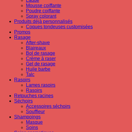
Laque
Mousse coiffante
Poudre coiffante
Spray colorant
Produits déjà personnalisés
Coques tondeuses customisées
Promos
Rasage
After-shave
Blaireaux
Bol de rasage
Crème à raser
Gel de rasage
Huile barbe
Talc
Rasoirs
Lames rasoirs
Rasoirs
Retouches racines
Séchoirs
Accessoires séchoirs
Souffleur
Shampoings
Masque
Soins