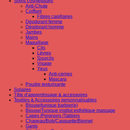
Soins cosmetiques
Anti-Chute
Coiffant
Fibres capillaires
Déodorant femme
Déodorant homme
Jambes
Mains
Maquillage
Cils
Lèvres
Sourcils
Visage
Yeux
Anti-cernes
Mascara
Poudre texturisante
Solaires
Tête d'apprentissage & accessoires
Textiles & Accessoires personnalisables
Blouse/tunique barbier(e)
Blouse/Tunique institut esthétique massage
Capes /Peignoirs /Tabliers
Chapeau/Bob/Casquette/Bonnet
Gants