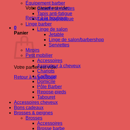
Équipement barber
Votre panier est vide.
Chauffe-serviettes
Tapis anti-fatigue
Retour à la boutique
Tapis magnetique
Linge barber
0
Linge de salon
Panier
Jetable
Linge de salon/barbershop
Serviettes
Miroirs
Petit mobilier
Accessoires
Aspirateur à cheveux
Votre panier est vide.
Chariots
Coiffeuse
Retour à la boutique
Domicile
Pôle Barber
Repose-pieds
Tabouret
Accessoires cheveux
Bons cadeaux
Brosses & peignes
Brosses
Accessoires
Brosse barbe