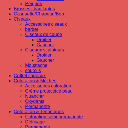
Peignes
Brosses chauffantes
Casquette/Chapeau/Bob
Ciseaux
Accessoires ciseaux
barber
Ciseaux de coupe
Droitier
Gaucher
Ciseaux sculpteurs
Droitier
Gaucher
Moustache
sourcils
Coffret cadeaux
Coloration & Mèches
Accessoires coloration
Crème protectrice peau
Nuancier
Oxydants
Permanente
Coloration & Techniques
Coloration semi-permanente
Défrisage
Permanente