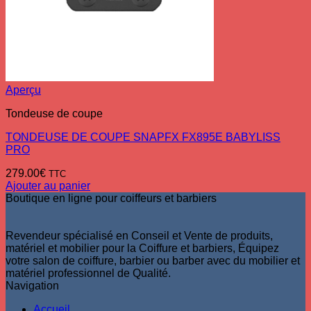
Aperçu
Tondeuse de coupe
TONDEUSE DE COUPE SNAPFX FX895E BABYLISS
PRO
279.00
€
TTC
Ajouter au panier
Boutique en ligne pour coiffeurs et barbiers
Revendeur spécialisé en Conseil et Vente de produits,
matériel et mobilier pour la Coiffure et barbiers, Équipez
votre salon de coiffure, barbier ou barber avec du mobilier et
matériel professionnel de Qualité.
Navigation
Accueil