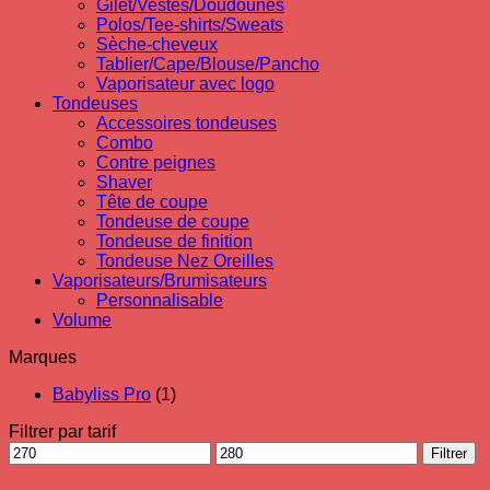
Gilet/Vestes/Doudounes
Polos/Tee-shirts/Sweats
Sèche-cheveux
Tablier/Cape/Blouse/Pancho
Vaporisateur avec logo
Tondeuses
Accessoires tondeuses
Combo
Contre peignes
Shaver
Tête de coupe
Tondeuse de coupe
Tondeuse de finition
Tondeuse Nez Oreilles
Vaporisateurs/Brumisateurs
Personnalisable
Volume
Marques
Babyliss Pro
(1)
Filtrer par tarif
Prix
Prix
Filtrer
min
max