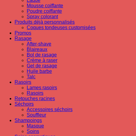
Laque
Mousse coiffante
Poudre coiffante
Spray colorant
Produits déjà personnalisés
Coques tondeuses customisées
Promos
Rasage
After-shave
Blaireaux
Bol de rasage
Crème à raser
Gel de rasage
Huile barbe
Talc
Rasoirs
Lames rasoirs
Rasoirs
Retouches racines
Séchoirs
Accessoires séchoirs
Souffleur
Shampoings
Masque
Soins