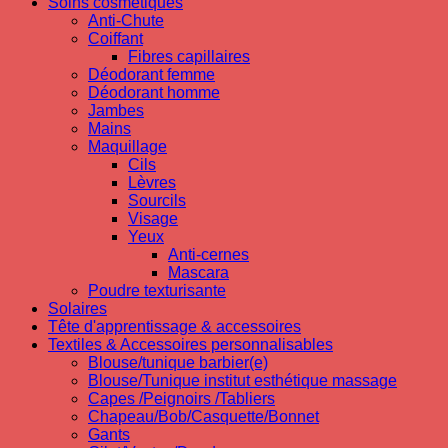
Soins cosmetiques
Anti-Chute
Coiffant
Fibres capillaires
Déodorant femme
Déodorant homme
Jambes
Mains
Maquillage
Cils
Lèvres
Sourcils
Visage
Yeux
Anti-cernes
Mascara
Poudre texturisante
Solaires
Tête d'apprentissage & accessoires
Textiles & Accessoires personnalisables
Blouse/tunique barbier(e)
Blouse/Tunique institut esthétique massage
Capes /Peignoirs /Tabliers
Chapeau/Bob/Casquette/Bonnet
Gants