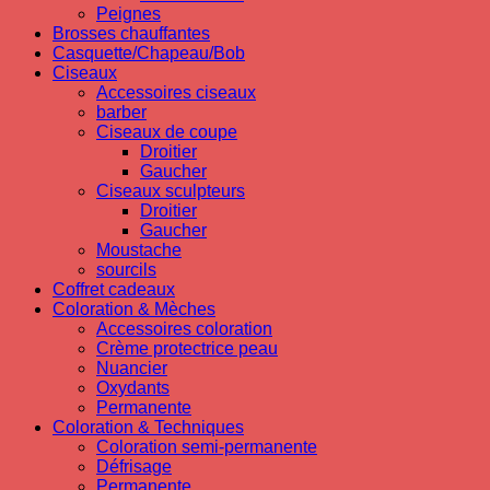
Peignes
Brosses chauffantes
Casquette/Chapeau/Bob
Ciseaux
Accessoires ciseaux
barber
Ciseaux de coupe
Droitier
Gaucher
Ciseaux sculpteurs
Droitier
Gaucher
Moustache
sourcils
Coffret cadeaux
Coloration & Mèches
Accessoires coloration
Crème protectrice peau
Nuancier
Oxydants
Permanente
Coloration & Techniques
Coloration semi-permanente
Défrisage
Permanente