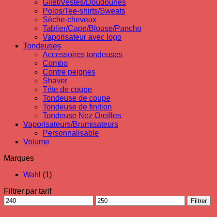
Gilet/Vestes/Doudounes
Polos/Tee-shirts/Sweats
Sèche-cheveux
Tablier/Cape/Blouse/Pancho
Vaporisateur avec logo
Tondeuses
Accessoires tondeuses
Combo
Contre peignes
Shaver
Tête de coupe
Tondeuse de coupe
Tondeuse de finition
Tondeuse Nez Oreilles
Vaporisateurs/Brumisateurs
Personnalisable
Volume
Marques
Wahl
(1)
Filtrer par tarif
Prix
Prix
Filtrer
min
max