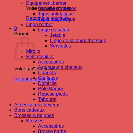
Équipement barber
Votre panier est vide.
Chauffe-serviettes
Tapis anti-fatigue
Retour à la boutique
Tapis magnetique
Linge barber
0
Linge de salon
Panier
Jetable
Linge de salon/barbershop
Serviettes
Miroirs
Petit mobilier
Accessoires
Aspirateur à cheveux
Votre panier est vide.
Chariots
Coiffeuse
Retour à la boutique
Domicile
Pôle Barber
Repose-pieds
Tabouret
Accessoires cheveux
Bons cadeaux
Brosses & peignes
Brosses
Accessoires
Brosse barbe