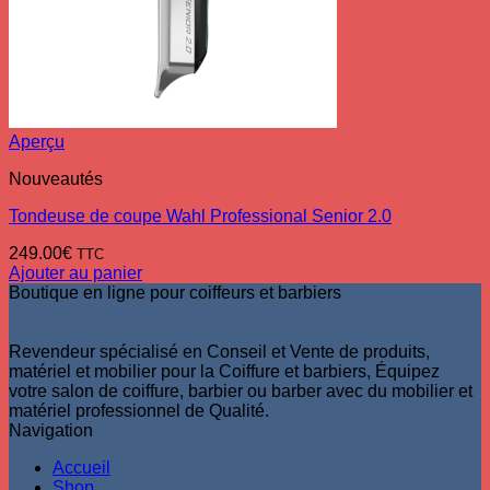
Aperçu
Nouveautés
Tondeuse de coupe Wahl Professional Senior 2.0
249.00
€
TTC
Ajouter au panier
Boutique en ligne pour coiffeurs et barbiers
Revendeur spécialisé en Conseil et Vente de produits,
matériel et mobilier pour la Coiffure et barbiers, Équipez
votre salon de coiffure, barbier ou barber avec du mobilier et
matériel professionnel de Qualité.
Navigation
Accueil
Shop