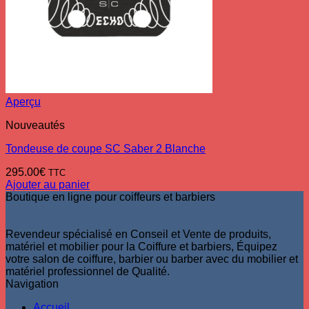
Aperçu
Nouveautés
Tondeuse de coupe SC Saber 2 Blanche
295.00
€
TTC
Ajouter au panier
Boutique en ligne pour coiffeurs et barbiers
Revendeur spécialisé en Conseil et Vente de produits,
matériel et mobilier pour la Coiffure et barbiers, Équipez
votre salon de coiffure, barbier ou barber avec du mobilier et
matériel professionnel de Qualité.
Navigation
Accueil