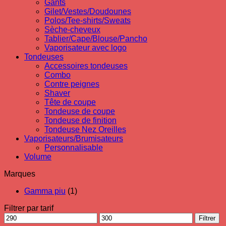
Gants
Gilet/Vestes/Doudounes
Polos/Tee-shirts/Sweats
Sèche-cheveux
Tablier/Cape/Blouse/Pancho
Vaporisateur avec logo
Tondeuses
Accessoires tondeuses
Combo
Contre peignes
Shaver
Tête de coupe
Tondeuse de coupe
Tondeuse de finition
Tondeuse Nez Oreilles
Vaporisateurs/Brumisateurs
Personnalisable
Volume
Marques
Gamma piu
(1)
Filtrer par tarif
Prix
Prix
Filtrer
min
max