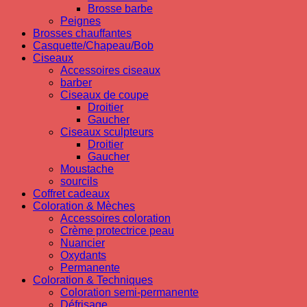
Brosse barbe
Peignes
Brosses chauffantes
Casquette/Chapeau/Bob
Ciseaux
Accessoires ciseaux
barber
Ciseaux de coupe
Droitier
Gaucher
Ciseaux sculpteurs
Droitier
Gaucher
Moustache
sourcils
Coffret cadeaux
Coloration & Mèches
Accessoires coloration
Crème protectrice peau
Nuancier
Oxydants
Permanente
Coloration & Techniques
Coloration semi-permanente
Défrisage