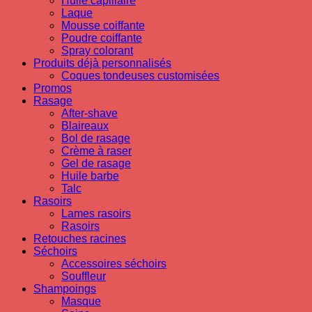
Huile capillaire
Laque
Mousse coiffante
Poudre coiffante
Spray colorant
Produits déjà personnalisés
Coques tondeuses customisées
Promos
Rasage
After-shave
Blaireaux
Bol de rasage
Crème à raser
Gel de rasage
Huile barbe
Talc
Rasoirs
Lames rasoirs
Rasoirs
Retouches racines
Séchoirs
Accessoires séchoirs
Souffleur
Shampoings
Masque