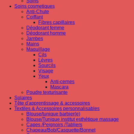
Soins
Soins cosmetiques
Anti-Chute
Coiffant
Fibres capillaires
Déodorant femme
Déodorant homme
Jambes
Mains
Maquillage
Cils
Lèvres
Sourcils
Visage
Yeux
Anti-cernes
Mascara
Poudre texturisante
Solaires
Tête d'apprentissage & accessoires
Textiles & Accessoires personnalisables
Blouse/tunique barbier(e)
Blouse/Tunique institut esthétique massage
Capes /Peignoirs /Tabliers
Chapeau/Bob/Casquette/Bonnet