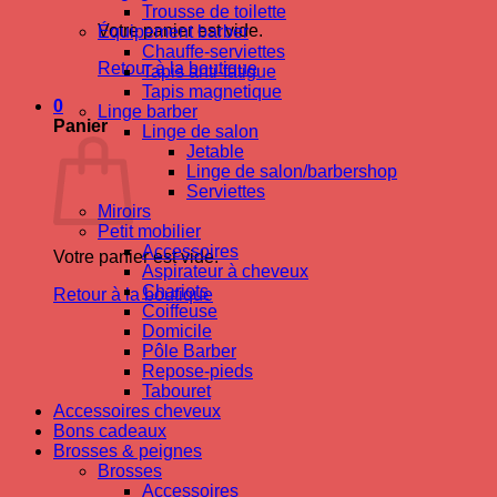
Trousse de toilette
Votre panier est vide.
Équipement barber
Chauffe-serviettes
Retour à la boutique
Tapis anti-fatigue
Tapis magnetique
0
Linge barber
Panier
Linge de salon
Jetable
Linge de salon/barbershop
Serviettes
Miroirs
Petit mobilier
Accessoires
Votre panier est vide.
Aspirateur à cheveux
Chariots
Retour à la boutique
Coiffeuse
Domicile
Pôle Barber
Repose-pieds
Tabouret
Accessoires cheveux
Bons cadeaux
Brosses & peignes
Brosses
Accessoires