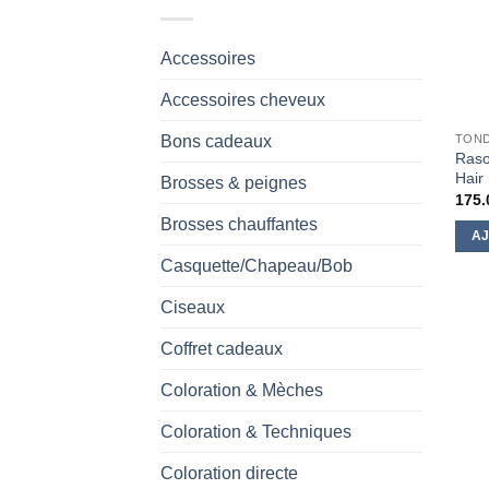
Accessoires
Accessoires cheveux
Bons cadeaux
TOND
Raso
Hair
Brosses & peignes
175.
Brosses chauffantes
AJ
Casquette/Chapeau/Bob
Ciseaux
Coffret cadeaux
Coloration & Mèches
Coloration & Techniques
Coloration directe