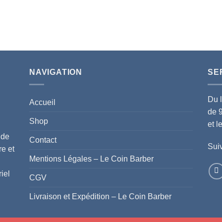
NAVIGATION
SE
Du 
Accueil
de 
Shop
et 
 de
Contact
Suiv
re et
Mentions Légales – Le Coin Barber
iel
CGV
Livraison et Expédition – Le Coin Barber