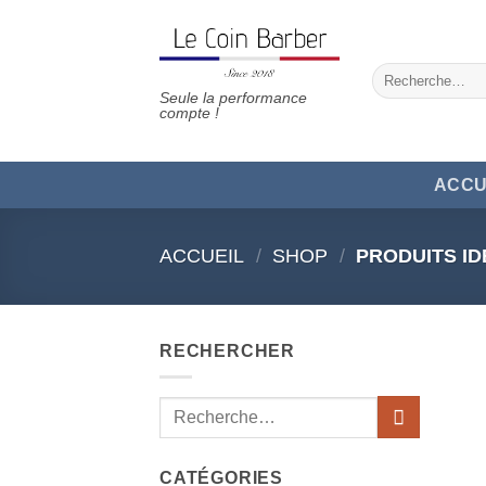
Passer
au
contenu
Recherche
pour :
Seule la performance
compte !
ACCU
ACCUEIL
/
SHOP
/
PRODUITS ID
RECHERCHER
Recherche
pour :
CATÉGORIES