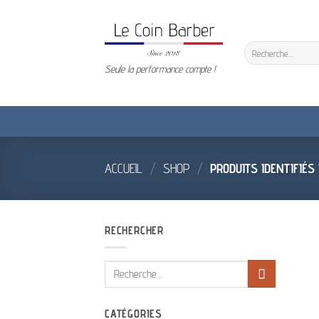
Passer
au
contenu
Recherche
pour :
Seule la performance compte !
ACCUEIL
/
SHOP
/
PRODUITS IDENTIFIÉS
RECHERCHER
Recherche
pour :
CATÉGORIES