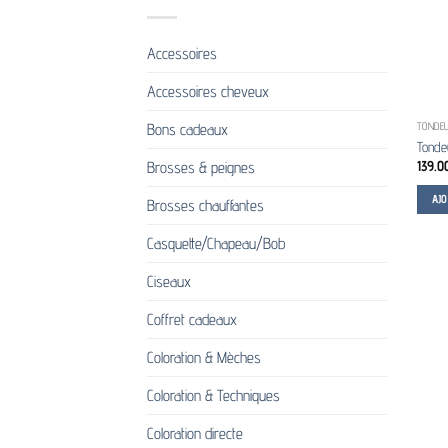
Accessoires
Accessoires cheveux
Bons cadeaux
TONDEU
Tonde
139.0
Brosses & peignes
AJ
Brosses chauffantes
Casquette/Chapeau/Bob
Ciseaux
Coffret cadeaux
Coloration & Mèches
Coloration & Techniques
Coloration directe