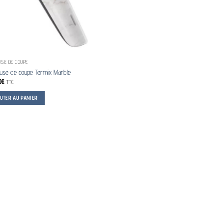
SE DE COUPE
use de coupe Termix Marble
0
€
TTC
OUTER AU PANIER