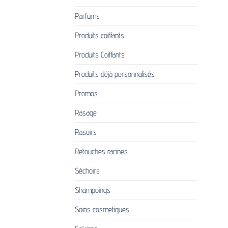
Parfums
Produits coiffants
Produits Coiffants
Produits déjà personnalisés
Promos
Rasage
Rasoirs
Retouches racines
Séchoirs
Shampoings
Soins cosmetiques