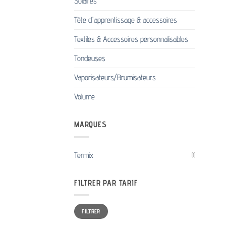
Solaires
Tête d'apprentissage & accessoires
Textiles & Accessoires personnalisables
Tondeuses
Vaporisateurs/Brumisateurs
Volume
MARQUES
Termix
(1)
FILTRER PAR TARIF
Prix
Prix
FILTRER
min
max