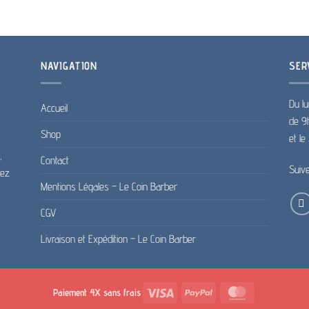
NAVIGATION
SER
Du lu
Accueil
de 9
Shop
et l
,
Contact
Suiv
pez
Mentions Légales – Le Coin Barber
CGV
Livraison et Expédition – Le Coin Barber
Visa
PayPal
MasterCard
Paiement 4X sans frais