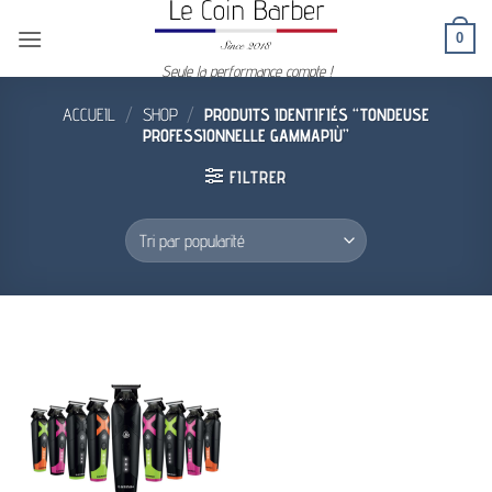
Passer
0
au
contenu
Seule la performance compte !
ACCUEIL
/
SHOP
/
PRODUITS IDENTIFIÉS “TONDEUSE
PROFESSIONNELLE GAMMAPIÙ”
FILTRER