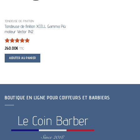
TONDEUSE DE FINITION
Tondeuse de finition XCELL Gamma Più
moteur Vector IN2
Note
5
sur
260.00
€
TTC
5
AJOUTER AU PANIER
BOUTIQUE EN LIGNE POUR COIFFEURS ET BARBIERS