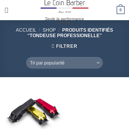
Passer
0
au
contenu
Seule la performance
compte !
ACCUEIL
/
SHOP
/
PRODUITS IDENTIFIÉS
“TONDEUSE PROFESSIONELLE”
FILTRER