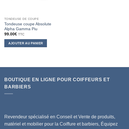
TONDEUSE DE COUPE
Tondeuse coupe Absolute
Alpha Gamma Piu
99.00
€
TTC
AJOUTER AU PANIER
BOUTIQUE EN LIGNE POUR COIFFEURS ET
BARBIERS
Revendeur spécialisé en Conseil et Vente de produits,
matériel et mobilier pour la Coiffure et barbiers, Équipez