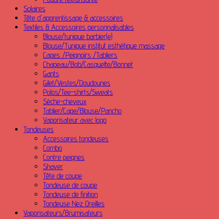
Solaires
Tête d'apprentissage & accessoires
Textiles & Accessoires personnalisables
Blouse/tunique barbier(e)
Blouse/Tunique institut esthétique massage
Capes /Peignoirs /Tabliers
Chapeau/Bob/Casquette/Bonnet
Gants
Gilet/Vestes/Doudounes
Polos/Tee-shirts/Sweats
Sèche-cheveux
Tablier/Cape/Blouse/Pancho
Vaporisateur avec logo
Tondeuses
Accessoires tondeuses
Combo
Contre peignes
Shaver
Tête de coupe
Tondeuse de coupe
Tondeuse de finition
Tondeuse Nez Oreilles
Vaporisateurs/Brumisateurs