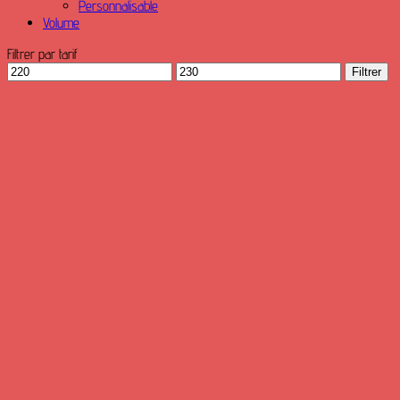
Personnalisable
Volume
Filtrer par tarif
Prix
Prix
Filtrer
min
max