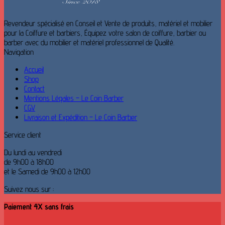
Revendeur spécialisé en Conseil et Vente de produits, matériel et mobilier
pour la Coiffure et barbiers, Équipez votre salon de coiffure, barbier ou
barber avec du mobilier et matériel professionnel de Qualité.
Navigation
Accueil
Shop
Contact
Mentions Légales – Le Coin Barber
CGV
Livraison et Expédition – Le Coin Barber
Service client
Du lundi au vendredi
de 9h00 à 18h00
et le Samedi de 9h00 à 12h00
Suivez nous sur :
Paiement 4X sans frais
V