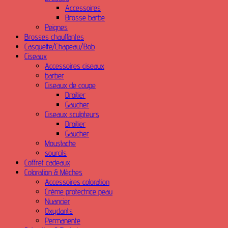
Accessoires
Brosse barbe
Peignes
Brosses chauffantes
Casquette/Chapeau/Bob
Ciseaux
Accessoires ciseaux
barber
Ciseaux de coupe
Droitier
Gaucher
Ciseaux sculpteurs
Droitier
Gaucher
Moustache
sourcils
Coffret cadeaux
Coloration & Mèches
Accessoires coloration
Crème protectrice peau
Nuancier
Oxydants
Permanente