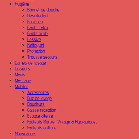
Hygiène
Bonnet de douche
Désinfectant
Entretien
Gants Latex
Gants nitrile
Lessive
Nettoyant
Protection
Trousse secours
Lames de rasage
Lisseurs
Mains
Massage
Mobilier
Accessoires
Bac de lavage
Boucleurs
Caisse reception
Espace attente
Fauteuils Barbier Vintage & Hydrauliques
Fauteuils coiffure
Nouveautés