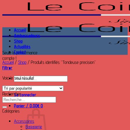
Passer
au
contenu
Accueil
Ambassadeurs
Shop
Actualités
Contact
Seule la performance
compte !
Accueil
/
Shop
/
Produits identifiés “Tondeuse precision”
Filtrer
Voici le seul résultat
Recherche
pour :
Rechercher
Se connecter
Recherche
pour :
Panier /
0.00
€
0
Catégories
Accessoires
Bagagerie