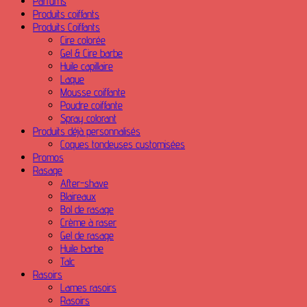
Parfums
Produits coiffants
Produits Coiffants
Cire colorée
Gel & Cire barbe
Huile capillaire
Laque
Mousse coiffante
Poudre coiffante
Spray colorant
Produits déjà personnalisés
Coques tondeuses customisées
Promos
Rasage
After-shave
Blaireaux
Bol de rasage
Crème à raser
Gel de rasage
Huile barbe
Talc
Rasoirs
Lames rasoirs
Rasoirs