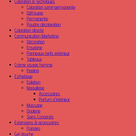
Coloration & Techniques
Coloration semi-permanente
Défrisage
Permanente
Poudre décolaration
Coloration directe
Communication Marketing
Décoration
Enseigne
Panneaux tarifs extérieur
Tableaux
Crème visage homme
Peeling
Esthetique
Epilation
Maquillage
Accessoires
Parfum d'intérieur
Massage
Onglerie
Soins Corporels
Extensions & accessoires
Franges
Gel douche