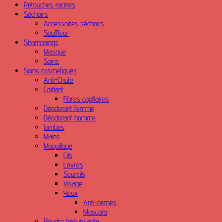
Retouches racines
Séchoirs
Accessoires séchoirs
Souffleur
Shampoings
Masque
Soins
Soins cosmetiques
Anti-Chute
Coiffant
Fibres capillaires
Déodorant femme
Déodorant homme
Jambes
Mains
Maquillage
Cils
Lèvres
Sourcils
Visage
Yeux
Anti-cernes
Mascara
Poudre texturisante