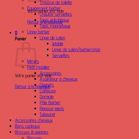
Trousse de toilette
Équipement barber
Votre panier est vide.
Chauffe-serviettes
Tapis anti-fatigue
Retour à la boutique
Tapis magnetique
Linge barber
0
Linge de salon
Panier
Jetable
Linge de salon/barbershop
Serviettes
Miroirs
Petit mobilier
Accessoires
Votre panier est vide.
Aspirateur à cheveux
Chariots
Retour à la boutique
Coiffeuse
Domicile
Pôle Barber
Repose-pieds
Tabouret
Accessoires cheveux
Bons cadeaux
Brosses & peignes
Brosses