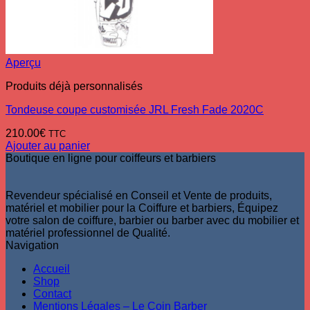
Aperçu
Produits déjà personnalisés
Tondeuse coupe customisée JRL Fresh Fade 2020C
210.00
€
TTC
Ajouter au panier
Boutique en ligne pour coiffeurs et barbiers
Revendeur spécialisé en Conseil et Vente de produits,
matériel et mobilier pour la Coiffure et barbiers, Équipez
votre salon de coiffure, barbier ou barber avec du mobilier et
matériel professionnel de Qualité.
Navigation
Accueil
Shop
Contact
Mentions Légales – Le Coin Barber