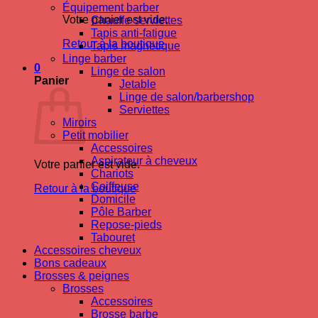
Équipement barber
Votre panier est vide.
Chauffe-serviettes
Tapis anti-fatigue
Retour à la boutique
Tapis magnetique
Linge barber
0
Linge de salon
Panier
Jetable
Linge de salon/barbershop
Serviettes
Miroirs
Petit mobilier
Accessoires
Aspirateur à cheveux
Votre panier est vide.
Chariots
Coiffeuse
Retour à la boutique
Domicile
Pôle Barber
Repose-pieds
Tabouret
Accessoires cheveux
Bons cadeaux
Brosses & peignes
Brosses
Accessoires
Brosse barbe