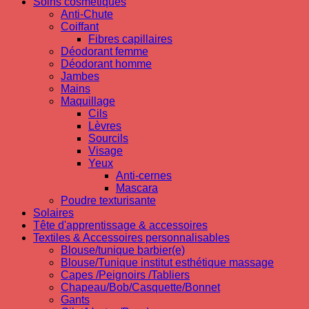
Soins cosmetiques
Anti-Chute
Coiffant
Fibres capillaires
Déodorant femme
Déodorant homme
Jambes
Mains
Maquillage
Cils
Lèvres
Sourcils
Visage
Yeux
Anti-cernes
Mascara
Poudre texturisante
Solaires
Tête d'apprentissage & accessoires
Textiles & Accessoires personnalisables
Blouse/tunique barbier(e)
Blouse/Tunique institut esthétique massage
Capes /Peignoirs /Tabliers
Chapeau/Bob/Casquette/Bonnet
Gants