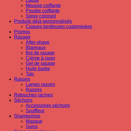
Laque
Mousse coiffante
Poudre coiffante
Spray colorant
Produits déjà personnalisés
Coques tondeuses customisées
Promos
Rasage
After-shave
Blaireaux
Bol de rasage
Crème à raser
Gel de rasage
Huile barbe
Talc
Rasoirs
Lames rasoirs
Rasoirs
Retouches racines
Séchoirs
Accessoires séchoirs
Souffleur
Shampoings
Masque
Soins