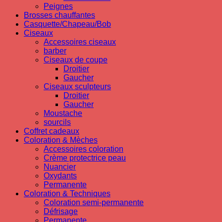
Peignes
Brosses chauffantes
Casquette/Chapeau/Bob
Ciseaux
Accessoires ciseaux
barber
Ciseaux de coupe
Droitier
Gaucher
Ciseaux sculpteurs
Droitier
Gaucher
Moustache
sourcils
Coffret cadeaux
Coloration & Mèches
Accessoires coloration
Crème protectrice peau
Nuancier
Oxydants
Permanente
Coloration & Techniques
Coloration semi-permanente
Défrisage
Permanente