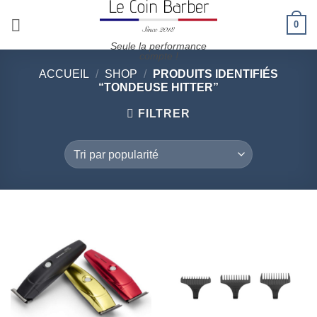
Passer
0
au
contenu
Seule la performance
compte !
ACCUEIL
/
SHOP
/
PRODUITS IDENTIFIÉS
“TONDEUSE HITTER”
FILTRER