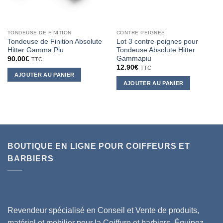
TONDEUSE DE FINITION
CONTRE PEIGNES
Tondeuse de Finition Absolute
Lot 3 contre-peignes pour
Hitter Gamma Piu
Tondeuse Absolute Hitter
Gammapiu
90.00
€
TTC
12.90
€
TTC
AJOUTER AU PANIER
AJOUTER AU PANIER
BOUTIQUE EN LIGNE POUR COIFFEURS ET
BARBIERS
Revendeur spécialisé en Conseil et Vente de produits,
matériel et mobilier pour la Coiffure et barbiers, Équipez