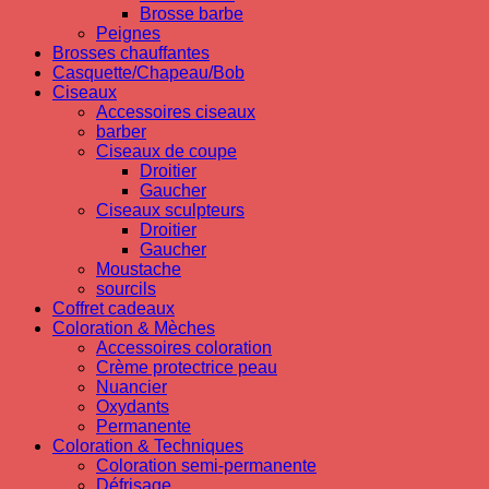
Brosse barbe
Peignes
Brosses chauffantes
Casquette/Chapeau/Bob
Ciseaux
Accessoires ciseaux
barber
Ciseaux de coupe
Droitier
Gaucher
Ciseaux sculpteurs
Droitier
Gaucher
Moustache
sourcils
Coffret cadeaux
Coloration & Mèches
Accessoires coloration
Crème protectrice peau
Nuancier
Oxydants
Permanente
Coloration & Techniques
Coloration semi-permanente
Défrisage