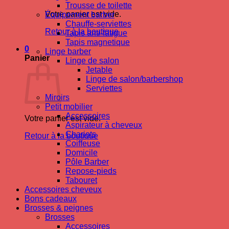
Trousse de toilette
Votre panier est vide.
Équipement barber
Chauffe-serviettes
Retour à la boutique
Tapis anti-fatigue
Tapis magnetique
0
Linge barber
Panier
Linge de salon
Jetable
Linge de salon/barbershop
Serviettes
Miroirs
Petit mobilier
Accessoires
Votre panier est vide.
Aspirateur à cheveux
Chariots
Retour à la boutique
Coiffeuse
Domicile
Pôle Barber
Repose-pieds
Tabouret
Accessoires cheveux
Bons cadeaux
Brosses & peignes
Brosses
Accessoires