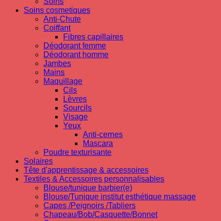
Soins
Soins cosmetiques
Anti-Chute
Coiffant
Fibres capillaires
Déodorant femme
Déodorant homme
Jambes
Mains
Maquillage
Cils
Lèvres
Sourcils
Visage
Yeux
Anti-cernes
Mascara
Poudre texturisante
Solaires
Tête d'apprentissage & accessoires
Textiles & Accessoires personnalisables
Blouse/tunique barbier(e)
Blouse/Tunique institut esthétique massage
Capes /Peignoirs /Tabliers
Chapeau/Bob/Casquette/Bonnet