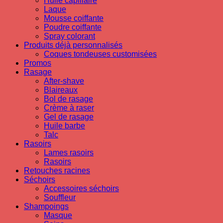
Huile capillaire
Laque
Mousse coiffante
Poudre coiffante
Spray colorant
Produits déjà personnalisés
Coques tondeuses customisées
Promos
Rasage
After-shave
Blaireaux
Bol de rasage
Crème à raser
Gel de rasage
Huile barbe
Talc
Rasoirs
Lames rasoirs
Rasoirs
Retouches racines
Séchoirs
Accessoires séchoirs
Souffleur
Shampoings
Masque