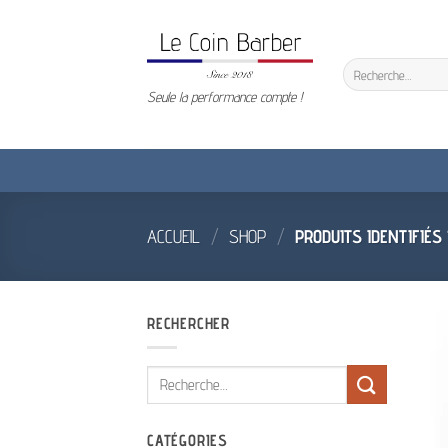
Passer
au
contenu
Recherche
pour :
Seule la performance compte !
ACCUEIL
/
SHOP
/
PRODUITS IDENTIFIÉS
RECHERCHER
Recherche
pour :
CATÉGORIES