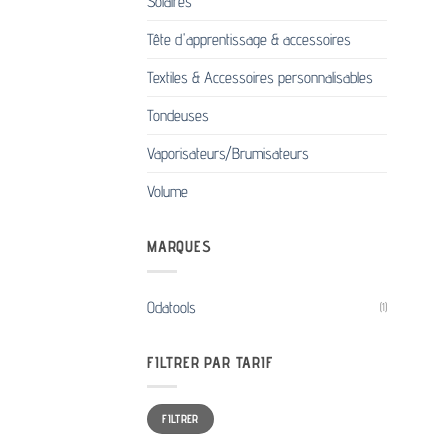
Solaires
Tête d'apprentissage & accessoires
Textiles & Accessoires personnalisables
Tondeuses
Vaporisateurs/Brumisateurs
Volume
MARQUES
Odatools
(1)
FILTRER PAR TARIF
Prix
Prix
FILTRER
min
max