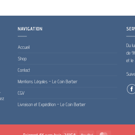
NAVIGATION
SER
Du lu
Accueil
de 9
Shop
et l
Contact
Suiv
Mentions Légales – Le Coin Barber
,
CGV
pez
Livraison et Expédition – Le Coin Barber
Visa
PayPal
MasterCard
Paiement 4X sans frais