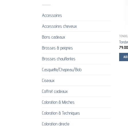
Accessoires
Accessoires cheveux
Bons cadeaux
TONDEU
Tondeu
79.00
Brosses & peignes
AJ
Brosses chauffantes
Casquette/Chapeau/Bob
Ciseaux
Coffret cadeaux
Coloration & Mèches
Coloration & Techniques
Coloration directe