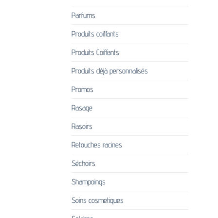
Parfums
Produits coiffants
Produits Coiffants
Produits déjà personnalisés
Promos
Rasage
Rasoirs
Retouches racines
Séchoirs
Shampoings
Soins cosmetiques