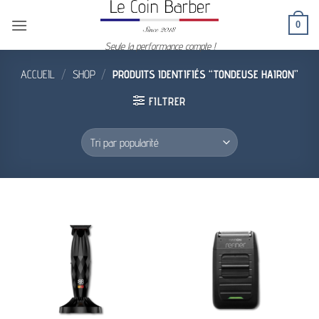
Passer
0
au
contenu
Seule la performance compte !
ACCUEIL
/
SHOP
/
PRODUITS IDENTIFIÉS “TONDEUSE HAIRON”
FILTRER