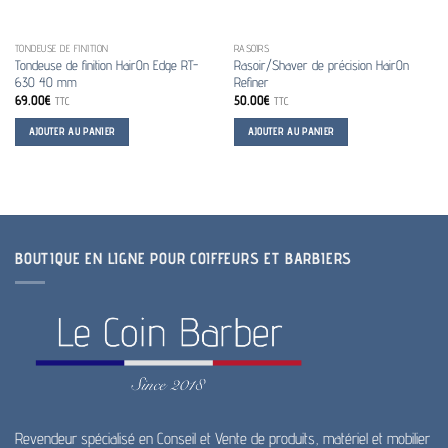
TONDEUSE DE FINITION
RASOIRS
Tondeuse de finition HairOn Edge RT-
Rasoir/Shaver de précision HairOn
630 40 mm
Refiner
69.00
€
50.00
€
TTC
TTC
AJOUTER AU PANIER
AJOUTER AU PANIER
BOUTIQUE EN LIGNE POUR COIFFEURS ET BARBIERS
Revendeur spécialisé en Conseil et Vente de produits, matériel et mobilier