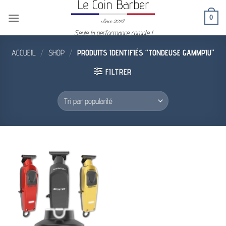
Passer
0
au
contenu
Seule la performance compte !
ACCUEIL
/
SHOP
/
PRODUITS IDENTIFIÉS “TONDEUSE GAMMPIU”
FILTRER