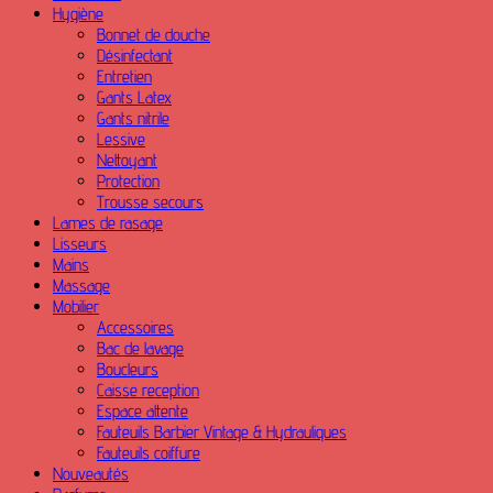
Hygiène
Bonnet de douche
Désinfectant
Entretien
Gants Latex
Gants nitrile
Lessive
Nettoyant
Protection
Trousse secours
Lames de rasage
Lisseurs
Mains
Massage
Mobilier
Accessoires
Bac de lavage
Boucleurs
Caisse reception
Espace attente
Fauteuils Barbier Vintage & Hydrauliques
Fauteuils coiffure
Nouveautés