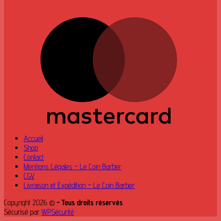
M
Accueil
Shop
Contact
Mentions Légales – Le Coin Barber
CGV
Livraison et Expédition – Le Coin Barber
Copyright 2026 ©
- Tous droits réservés
Sécurisé par
WPSécurité