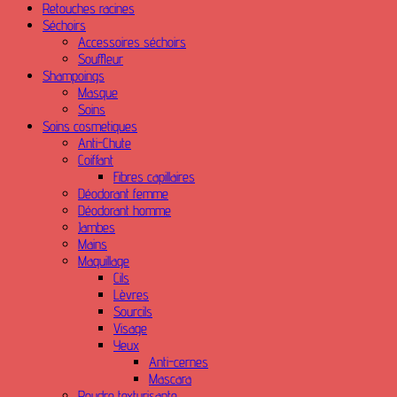
Retouches racines
Séchoirs
Accessoires séchoirs
Souffleur
Shampoings
Masque
Soins
Soins cosmetiques
Anti-Chute
Coiffant
Fibres capillaires
Déodorant femme
Déodorant homme
Jambes
Mains
Maquillage
Cils
Lèvres
Sourcils
Visage
Yeux
Anti-cernes
Mascara
Poudre texturisante