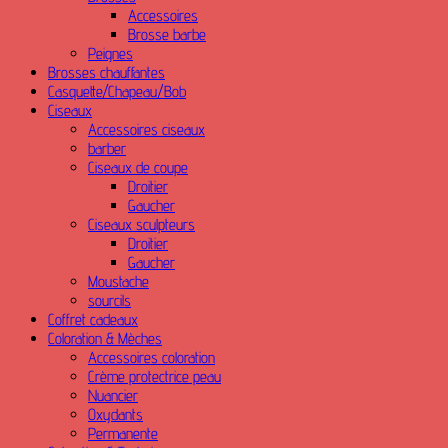
Accessoires
Brosse barbe
Peignes
Brosses chauffantes
Casquette/Chapeau/Bob
Ciseaux
Accessoires ciseaux
barber
Ciseaux de coupe
Droitier
Gaucher
Ciseaux sculpteurs
Droitier
Gaucher
Moustache
sourcils
Coffret cadeaux
Coloration & Mèches
Accessoires coloration
Crème protectrice peau
Nuancier
Oxydants
Permanente