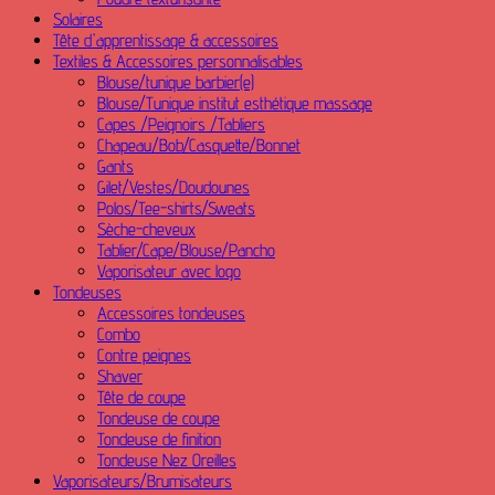
Solaires
Tête d'apprentissage & accessoires
Textiles & Accessoires personnalisables
Blouse/tunique barbier(e)
Blouse/Tunique institut esthétique massage
Capes /Peignoirs /Tabliers
Chapeau/Bob/Casquette/Bonnet
Gants
Gilet/Vestes/Doudounes
Polos/Tee-shirts/Sweats
Sèche-cheveux
Tablier/Cape/Blouse/Pancho
Vaporisateur avec logo
Tondeuses
Accessoires tondeuses
Combo
Contre peignes
Shaver
Tête de coupe
Tondeuse de coupe
Tondeuse de finition
Tondeuse Nez Oreilles
Vaporisateurs/Brumisateurs