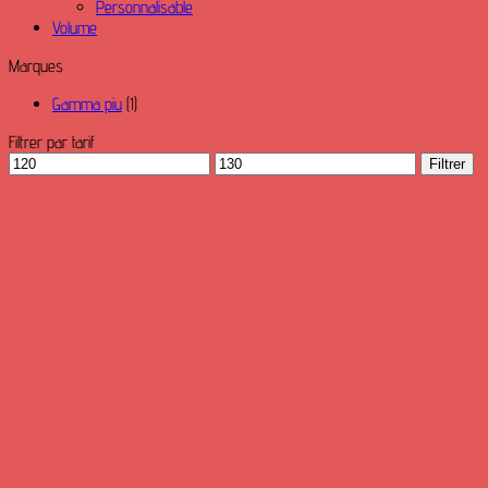
Personnalisable
Volume
Marques
Gamma piu
(1)
Filtrer par tarif
Prix
Prix
Filtrer
min
max