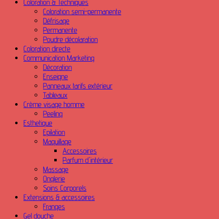
Coloration & Techniques
Coloration semi-permanente
Défrisage
Permanente
Poudre décolaration
Coloration directe
Communication Marketing
Décoration
Enseigne
Panneaux tarifs extérieur
Tableaux
Crème visage homme
Peeling
Esthetique
Epilation
Maquillage
Accessoires
Parfum d'intérieur
Massage
Onglerie
Soins Corporels
Extensions & accessoires
Franges
Gel douche