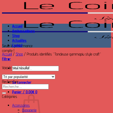
Passer
au
contenu
Accueil
Ambassadeurs
Shop
Actualités
Contact
Seule la performance
compte !
Accueil
/
Shop
/
Produits identifiés “Tondeuse gammapiu style craft”
Filtrer
Voici le seul résultat
Recherche
pour :
Rechercher
Se connecter
Recherche
pour :
Panier /
0.00
€
0
Catégories
Accessoires
Bagagerie