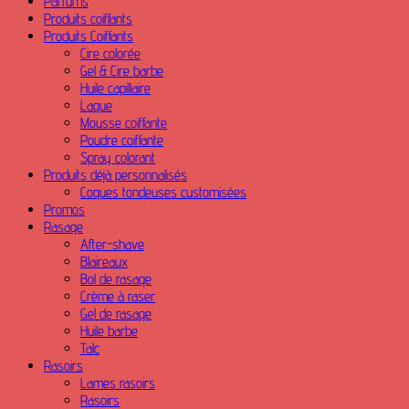
Parfums
Produits coiffants
Produits Coiffants
Cire colorée
Gel & Cire barbe
Huile capillaire
Laque
Mousse coiffante
Poudre coiffante
Spray colorant
Produits déjà personnalisés
Coques tondeuses customisées
Promos
Rasage
After-shave
Blaireaux
Bol de rasage
Crème à raser
Gel de rasage
Huile barbe
Talc
Rasoirs
Lames rasoirs
Rasoirs