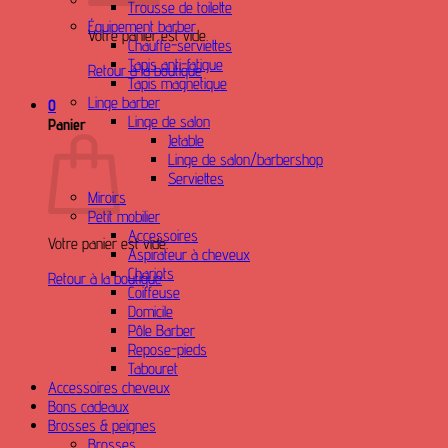
Trousse de toilette
Équipement barber
Votre panier est vide.
Chauffe-serviettes
Tapis anti-fatigue
Retour à la boutique
Tapis magnetique
Linge barber
0
Linge de salon
Panier
Jetable
Linge de salon/barbershop
Serviettes
Miroirs
Petit mobilier
Accessoires
Votre panier est vide.
Aspirateur à cheveux
Chariots
Retour à la boutique
Coiffeuse
Domicile
Pôle Barber
Repose-pieds
Tabouret
Accessoires cheveux
Bons cadeaux
Brosses & peignes
Brosses