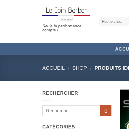
Passer
au
contenu
Recherche
pour :
Seule la performance
compte !
ACCU
ACCUEIL
/
SHOP
/
PRODUITS ID
RECHERCHER
Recherche
pour :
CATÉGORIES