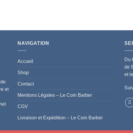
NAVIGATION
SE
Du 
Accueil
de 
Shop
et 
 de
Contact
Suiv
re et
Mentions Légales – Le Coin Barber
iel
CGV
Livraison et Expédition – Le Coin Barber