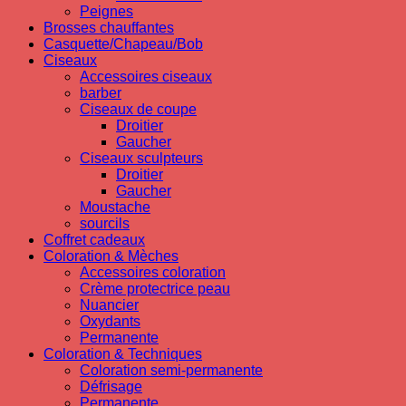
Peignes
Brosses chauffantes
Casquette/Chapeau/Bob
Ciseaux
Accessoires ciseaux
barber
Ciseaux de coupe
Droitier
Gaucher
Ciseaux sculpteurs
Droitier
Gaucher
Moustache
sourcils
Coffret cadeaux
Coloration & Mèches
Accessoires coloration
Crème protectrice peau
Nuancier
Oxydants
Permanente
Coloration & Techniques
Coloration semi-permanente
Défrisage
Permanente