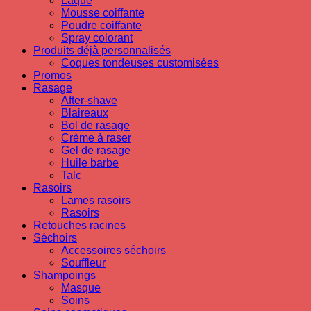
Laque
Mousse coiffante
Poudre coiffante
Spray colorant
Produits déjà personnalisés
Coques tondeuses customisées
Promos
Rasage
After-shave
Blaireaux
Bol de rasage
Crème à raser
Gel de rasage
Huile barbe
Talc
Rasoirs
Lames rasoirs
Rasoirs
Retouches racines
Séchoirs
Accessoires séchoirs
Souffleur
Shampoings
Masque
Soins