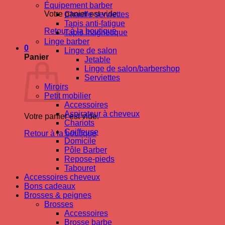
Équipement barber
Votre panier est vide.
Chauffe-serviettes
Tapis anti-fatigue
Retour à la boutique
Tapis magnetique
Linge barber
0
Linge de salon
Panier
Jetable
Linge de salon/barbershop
Serviettes
Miroirs
Petit mobilier
Accessoires
Aspirateur à cheveux
Votre panier est vide.
Chariots
Coiffeuse
Retour à la boutique
Domicile
Pôle Barber
Repose-pieds
Tabouret
Accessoires cheveux
Bons cadeaux
Brosses & peignes
Brosses
Accessoires
Brosse barbe