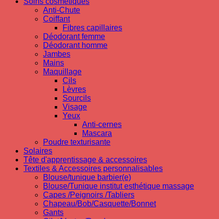
Soins cosmetiques
Anti-Chute
Coiffant
Fibres capillaires
Déodorant femme
Déodorant homme
Jambes
Mains
Maquillage
Cils
Lèvres
Sourcils
Visage
Yeux
Anti-cernes
Mascara
Poudre texturisante
Solaires
Tête d'apprentissage & accessoires
Textiles & Accessoires personnalisables
Blouse/tunique barbier(e)
Blouse/Tunique institut esthétique massage
Capes /Peignoirs /Tabliers
Chapeau/Bob/Casquette/Bonnet
Gants