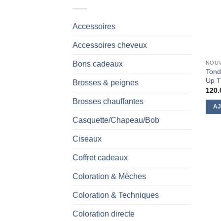
Accessoires
Accessoires cheveux
Bons cadeaux
NOU
Tond
Up T
Brosses & peignes
120.
Brosses chauffantes
AJ
Casquette/Chapeau/Bob
Ciseaux
Coffret cadeaux
Coloration & Mèches
Coloration & Techniques
Coloration directe