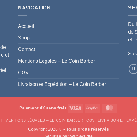
NAVIGATION
SE
Du 
Accueil
de 
Shop
et 
 de
Contact
Suiv
re et
Mentions Légales – Le Coin Barber
iel
CGV
Livraison et Expédition – Le Coin Barber
Visa
PayPal
MasterCar
Paiement 4X sans frais
T
MENTIONS LÉGALES – LE COIN BARBER
CGV
LIVRAISON ET EXPÉ
Copyright 2026 ©
- Tous droits réservés
Sécurisé par
WPSécurité