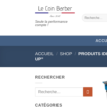
Passer
au
contenu
Recherche
pour :
Seule la performance
compte !
ACCU
ACCUEIL
/
SHOP
/
PRODUITS ID
UP”
RECHERCHER
Recherche
pour :
CATÉGORIES