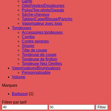
Gants
Gilet/Vestes/Doudounes
Polos/Tee-shirts/Sweats
Sèche-cheveux
Tablier/Cape/Blouse/Pancho
Vaporisateur avec logo
Tondeuses
Accessoires tondeuses
Combo
Contre peignes
Shaver
Tête de coupe
Tondeuse de coupe
Tondeuse de finition
Tondeuse Nez Oreilles
Vaporisateurs/Brumisateurs
Personnalisable
Volume
Marques
Barbasol
(1)
Filtrer par tarif
Prix
Prix
Filtrer
min
max