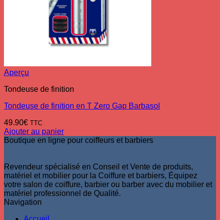
Aperçu
Tondeuse de finition
Tondeuse de finition en T Zero Gap Barbasol
49.90
€
TTC
Ajouter au panier
Boutique en ligne pour coiffeurs et barbiers
Revendeur spécialisé en Conseil et Vente de produits,
matériel et mobilier pour la Coiffure et barbiers, Équipez
votre salon de coiffure, barbier ou barber avec du mobilier et
matériel professionnel de Qualité.
Navigation
Accueil