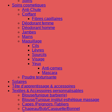
Soins
Soins cosmetiques
Anti-Chute
Coiffant
Fibres capillaires
Déodorant femme
Déodorant homme
Jambes
Mains
Maquillage
Cils
Lèvres
Sourcils
Visage
Yeux
Anti-cernes
Mascara
Poudre texturisante
Solaires
Tête d'apprentissage & accessoires
Textiles & Accessoires personnalisables
Blouse/tunique barbier(e)
Blouse/Tunique institut esthétique massage
Capes /Peignoirs /Tabliers
Chapeau/Bob/Casquette/Bonnet