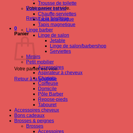
Trousse de toilette
Votre panier est vide.
Équipement barber
Chauffe-serviettes
Retour à la boutique
Tapis anti-fatigue
Tapis magnetique
0
Linge barber
Panier
Linge de salon
Jetable
Linge de salon/barbershop
Serviettes
Miroirs
Petit mobilier
Accessoires
Votre panier est vide.
Aspirateur à cheveux
Chariots
Retour à la boutique
Coiffeuse
Domicile
Pôle Barber
Repose-pieds
Tabouret
Accessoires cheveux
Bons cadeaux
Brosses & peignes
Brosses
Accessoires