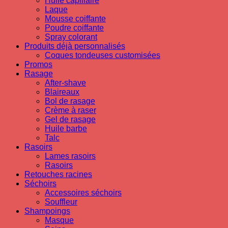
Huile capillaire
Laque
Mousse coiffante
Poudre coiffante
Spray colorant
Produits déjà personnalisés
Coques tondeuses customisées
Promos
Rasage
After-shave
Blaireaux
Bol de rasage
Crème à raser
Gel de rasage
Huile barbe
Talc
Rasoirs
Lames rasoirs
Rasoirs
Retouches racines
Séchoirs
Accessoires séchoirs
Souffleur
Shampoings
Masque