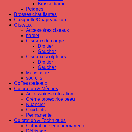
Brosse barbe
Peignes
Brosses chauffantes
Casquette/Chapeau/Bob
Ciseaux
Accessoires ciseaux
barber
Ciseaux de coupe
Droitier
Gaucher
Ciseaux sculpteurs
Droitier
Gaucher
Moustache
sourcils
Coffret cadeaux
Coloration & Mèches
Accessoires coloration
Crème protectrice peau
Nuancier
Oxydants
Permanente
Coloration & Techniques
Coloration semi-permanente
Défrisage