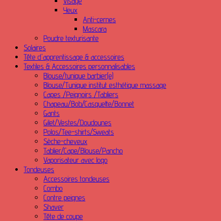
Visage
Yeux
Anti-cernes
Mascara
Poudre texturisante
Solaires
Tête d'apprentissage & accessoires
Textiles & Accessoires personnalisables
Blouse/tunique barbier(e)
Blouse/Tunique institut esthétique massage
Capes /Peignoirs /Tabliers
Chapeau/Bob/Casquette/Bonnet
Gants
Gilet/Vestes/Doudounes
Polos/Tee-shirts/Sweats
Sèche-cheveux
Tablier/Cape/Blouse/Pancho
Vaporisateur avec logo
Tondeuses
Accessoires tondeuses
Combo
Contre peignes
Shaver
Tête de coupe