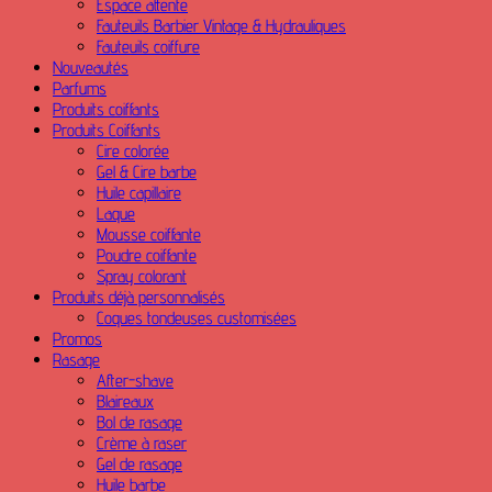
Espace attente
Fauteuils Barbier Vintage & Hydrauliques
Fauteuils coiffure
Nouveautés
Parfums
Produits coiffants
Produits Coiffants
Cire colorée
Gel & Cire barbe
Huile capillaire
Laque
Mousse coiffante
Poudre coiffante
Spray colorant
Produits déjà personnalisés
Coques tondeuses customisées
Promos
Rasage
After-shave
Blaireaux
Bol de rasage
Crème à raser
Gel de rasage
Huile barbe