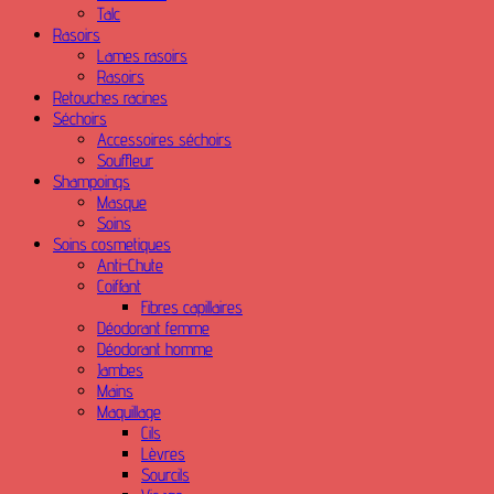
Talc
Rasoirs
Lames rasoirs
Rasoirs
Retouches racines
Séchoirs
Accessoires séchoirs
Souffleur
Shampoings
Masque
Soins
Soins cosmetiques
Anti-Chute
Coiffant
Fibres capillaires
Déodorant femme
Déodorant homme
Jambes
Mains
Maquillage
Cils
Lèvres
Sourcils