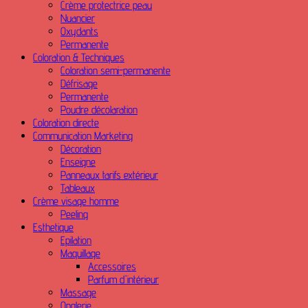
Crème protectrice peau
Nuancier
Oxydants
Permanente
Coloration & Techniques
Coloration semi-permanente
Défrisage
Permanente
Poudre décolaration
Coloration directe
Communication Marketing
Décoration
Enseigne
Panneaux tarifs extérieur
Tableaux
Crème visage homme
Peeling
Esthetique
Epilation
Maquillage
Accessoires
Parfum d'intérieur
Massage
Onglerie