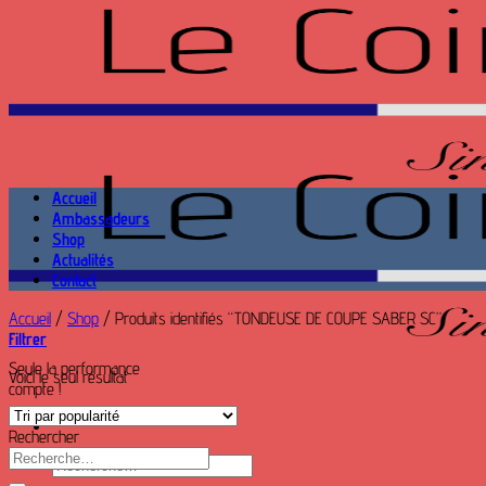
Passer
au
contenu
Accueil
Ambassadeurs
Shop
Actualités
Contact
Accueil
/
Shop
/
Produits identifiés “TONDEUSE DE COUPE SABER SC”
Filtrer
Seule la performance
Voici le seul résultat
compte !
Rechercher
Recherche
Recherche
pour :
pour :