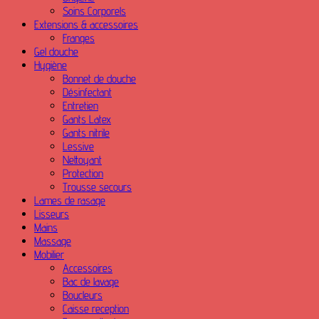
Soins Corporels
Extensions & accessoires
Franges
Gel douche
Hygiène
Bonnet de douche
Désinfectant
Entretien
Gants Latex
Gants nitrile
Lessive
Nettoyant
Protection
Trousse secours
Lames de rasage
Lisseurs
Mains
Massage
Mobilier
Accessoires
Bac de lavage
Boucleurs
Caisse reception