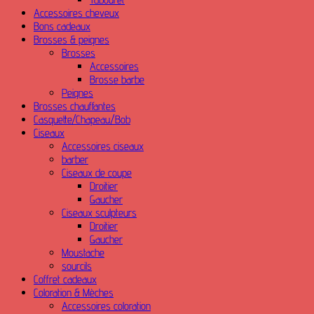
Accessoires cheveux
Bons cadeaux
Brosses & peignes
Brosses
Accessoires
Brosse barbe
Peignes
Brosses chauffantes
Casquette/Chapeau/Bob
Ciseaux
Accessoires ciseaux
barber
Ciseaux de coupe
Droitier
Gaucher
Ciseaux sculpteurs
Droitier
Gaucher
Moustache
sourcils
Coffret cadeaux
Coloration & Mèches
Accessoires coloration