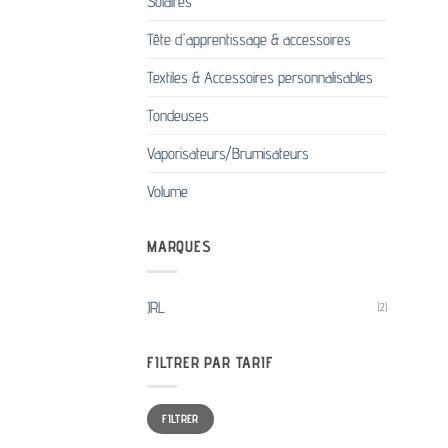
Solaires
Tête d'apprentissage & accessoires
Textiles & Accessoires personnalisables
Tondeuses
Vaporisateurs/Brumisateurs
Volume
MARQUES
JRL
(2)
FILTRER PAR TARIF
Prix
Prix
FILTRER
min
max