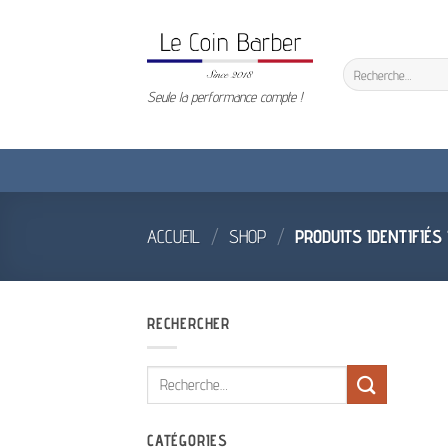
Passer
au
contenu
Recherche
pour :
Seule la performance compte !
ACCUEIL
/
SHOP
/
PRODUITS IDENTIFIÉS
RECHERCHER
Recherche
pour :
CATÉGORIES