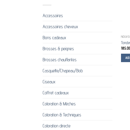
Accessoires
Accessoires cheveux
Bons cadeaux
NOUVE
Tonde
185.0
Brosses & peignes
AJ
Brosses chauffantes
Casquette/Chapeau/Bob
Ciseaux
Coffret cadeaux
Coloration & Mèches
Coloration & Techniques
Coloration directe