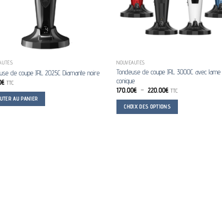
AUTÉS
NOUVEAUTÉS
Tondeuse de coupe JRL 3000C avec lame
use de coupe JRL 2025C Diamante noire
conique
0
€
TTC
Plage
170.00
€
–
220.00
€
TTC
de
OUTER AU PANIER
prix :
CHOIX DES OPTIONS
170.00€
à
Ce
220.00€
produit
a
plusieurs
variations.
Les
options
peuvent
être
choisies