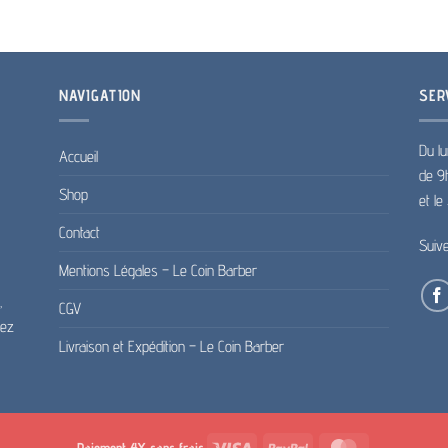
NAVIGATION
SER
Du lu
Accueil
de 9
Shop
et l
Contact
Suiv
Mentions Légales – Le Coin Barber
,
CGV
pez
Livraison et Expédition – Le Coin Barber
Visa
PayPal
MasterCard
Paiement 4X sans frais