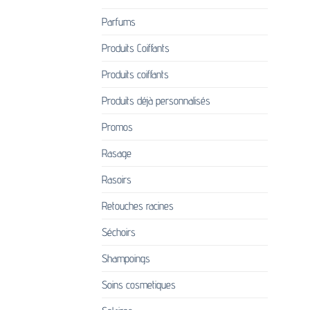
Parfums
Produits Coiffants
Produits coiffants
Produits déjà personnalisés
Promos
Rasage
Rasoirs
Retouches racines
Séchoirs
Shampoings
Soins cosmetiques