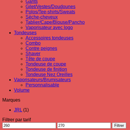
Gants
Gilet/Vestes/Doudounes
Polos/Tee-shirts/Sweats
Sèche-cheveux
Tablier/Cape/Blouse/Pancho
Vaporisateur avec logo
Tondeuses
Accessoires tondeuses
Combo
Contre peignes
Shaver
Tête de coupe
Tondeuse de coupe
Tondeuse de finition
Tondeuse Nez Oreilles
Vaporisateurs/Brumisateurs
Personnalisable
Volume
Marques
JRL
(1)
Filtrer par tarif
Prix
Prix
Filtrer
min
max