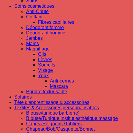
Soins
Soins cosmetiques
Anti-Chute
Coiffant
Fibres capillaires
Déodorant femme
Déodorant homme
Jambes
Mains
Maquillage
Cils
Lèvres
Sourcils
Visage
Yeux
Anti-cernes
Mascara
Poudre texturisante
Solaires
Tête d'apprentissage & accessoires
Textiles & Accessoires personnalisables
Blouse/tunique barbier(e)
Blouse/Tunique institut esthétique massage
Capes /Peignoirs /Tabliers
Chapeau/Bob/Casquette/Bonnet