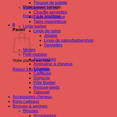
Trousse de toilette
Votre panier est vide.
Équipement barber
Chauffe-serviettes
Retour à la boutique
Tapis anti-fatigue
Tapis magnetique
0
Linge barber
Panier
Linge de salon
Jetable
Linge de salon/barbershop
Serviettes
Miroirs
Petit mobilier
Accessoires
Votre panier est vide.
Aspirateur à cheveux
Chariots
Retour à la boutique
Coiffeuse
Domicile
Pôle Barber
Repose-pieds
Tabouret
Accessoires cheveux
Bons cadeaux
Brosses & peignes
Brosses
Accessoires