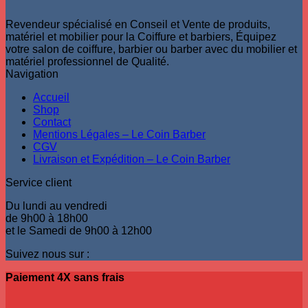
Revendeur spécialisé en Conseil et Vente de produits,
matériel et mobilier pour la Coiffure et barbiers, Équipez
votre salon de coiffure, barbier ou barber avec du mobilier et
matériel professionnel de Qualité.
Navigation
Accueil
Shop
Contact
Mentions Légales – Le Coin Barber
CGV
Livraison et Expédition – Le Coin Barber
Service client
Du lundi au vendredi
de 9h00 à 18h00
et le Samedi de 9h00 à 12h00
Suivez nous sur :
Paiement 4X sans frais
V