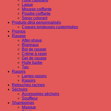
Huile capillaire
Laque
Mousse coiffante
Poudre coiffante
Spray colorant
Produits déjà personnalisés
Coques tondeuses customisées
Promos
Rasage
After-shave
Blaireaux
Bol de rasage
Crème à raser
Gel de rasage
Huile barbe
Talc
Rasoirs
Lames rasoirs
Rasoirs
Retouches racines
Séchoirs
Accessoires séchoirs
Souffleur
Shampoings
Masque