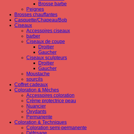
Brosse barbe
Peignes
Brosses chauffantes
Casquette/Chapeau/Bob
Ciseaux
Accessoires ciseaux
barber
Ciseaux de coupe
Droitier
Gaucher
Ciseaux sculpteurs
Droitier
Gaucher
Moustache
sourcils
Coffret cadeaux
Coloration & Mèches
Accessoires coloration
Crème protectrice peau
Nuancier
Oxydants
Permanente
Coloration & Techniques
Coloration semi-permanente
Défrisage