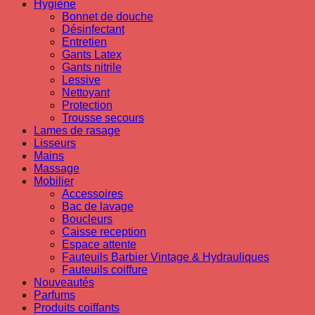
Hygiène
Bonnet de douche
Désinfectant
Entretien
Gants Latex
Gants nitrile
Lessive
Nettoyant
Protection
Trousse secours
Lames de rasage
Lisseurs
Mains
Massage
Mobilier
Accessoires
Bac de lavage
Boucleurs
Caisse reception
Espace attente
Fauteuils Barbier Vintage & Hydrauliques
Fauteuils coiffure
Nouveautés
Parfums
Produits coiffants