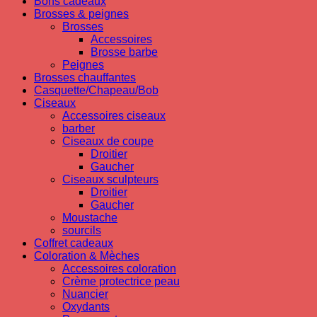
Bons cadeaux
Brosses & peignes
Brosses
Accessoires
Brosse barbe
Peignes
Brosses chauffantes
Casquette/Chapeau/Bob
Ciseaux
Accessoires ciseaux
barber
Ciseaux de coupe
Droitier
Gaucher
Ciseaux sculpteurs
Droitier
Gaucher
Moustache
sourcils
Coffret cadeaux
Coloration & Mèches
Accessoires coloration
Crème protectrice peau
Nuancier
Oxydants