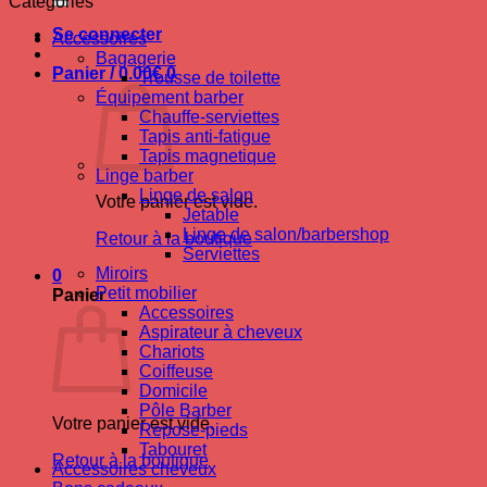
Catégories
Se connecter
Accessoires
Bagagerie
Panier /
0.00
€
0
Trousse de toilette
Équipement barber
Chauffe-serviettes
Tapis anti-fatigue
Tapis magnetique
Linge barber
Linge de salon
Votre panier est vide.
Jetable
Linge de salon/barbershop
Retour à la boutique
Serviettes
Miroirs
0
Petit mobilier
Panier
Accessoires
Aspirateur à cheveux
Chariots
Coiffeuse
Domicile
Pôle Barber
Votre panier est vide.
Repose-pieds
Tabouret
Retour à la boutique
Accessoires cheveux