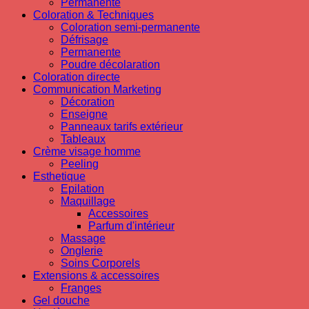
Permanente
Coloration & Techniques
Coloration semi-permanente
Défrisage
Permanente
Poudre décolaration
Coloration directe
Communication Marketing
Décoration
Enseigne
Panneaux tarifs extérieur
Tableaux
Crème visage homme
Peeling
Esthetique
Epilation
Maquillage
Accessoires
Parfum d'intérieur
Massage
Onglerie
Soins Corporels
Extensions & accessoires
Franges
Gel douche