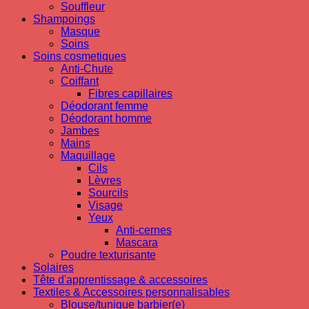
Souffleur
Shampoings
Masque
Soins
Soins cosmetiques
Anti-Chute
Coiffant
Fibres capillaires
Déodorant femme
Déodorant homme
Jambes
Mains
Maquillage
Cils
Lèvres
Sourcils
Visage
Yeux
Anti-cernes
Mascara
Poudre texturisante
Solaires
Tête d'apprentissage & accessoires
Textiles & Accessoires personnalisables
Blouse/tunique barbier(e)