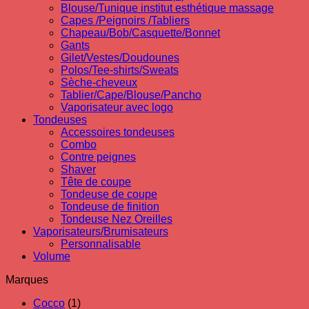
Blouse/Tunique institut esthétique massage
Capes /Peignoirs /Tabliers
Chapeau/Bob/Casquette/Bonnet
Gants
Gilet/Vestes/Doudounes
Polos/Tee-shirts/Sweats
Sèche-cheveux
Tablier/Cape/Blouse/Pancho
Vaporisateur avec logo
Tondeuses
Accessoires tondeuses
Combo
Contre peignes
Shaver
Tête de coupe
Tondeuse de coupe
Tondeuse de finition
Tondeuse Nez Oreilles
Vaporisateurs/Brumisateurs
Personnalisable
Volume
Marques
Cocco
(1)