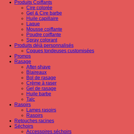
Produits Coiffants
Cire colorée
Gel & Cire barbe
Huile capillaire
Laque
Mousse coiffante
Poudre coiffante
Spray colorant
Produits déjà personnalisés
Coques tondeuses customisées
Promos
Rasage
After-shave
Blaireaux
Bol de rasage
Crème à raser
Gel de rasage
Huile barbe
Talc
Rasoirs
Lames rasoirs
Rasoirs
Retouches racines
Séchoirs
Accessoires séchoirs