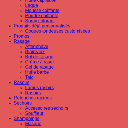
Huile capillaire
Laque
Mousse coiffante
Poudre coiffante
Spray colorant
Produits déjà personnalisés
Coques tondeuses customisées
Promos
Rasage
After-shave
Blaireaux
Bol de rasage
Crème à raser
Gel de rasage
Huile barbe
Talc
Rasoirs
Lames rasoirs
Rasoirs
Retouches racines
Séchoirs
Accessoires séchoirs
Souffleur
Shampoings
Masque