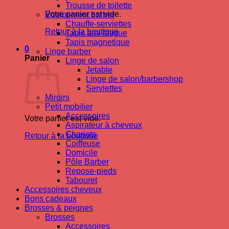
Trousse de toilette
Votre panier est vide.
Équipement barber
Chauffe-serviettes
Retour à la boutique
Tapis anti-fatigue
Tapis magnetique
0
Linge barber
Panier
Linge de salon
Jetable
Linge de salon/barbershop
Serviettes
Miroirs
Petit mobilier
Accessoires
Votre panier est vide.
Aspirateur à cheveux
Chariots
Retour à la boutique
Coiffeuse
Domicile
Pôle Barber
Repose-pieds
Tabouret
Accessoires cheveux
Bons cadeaux
Brosses & peignes
Brosses
Accessoires