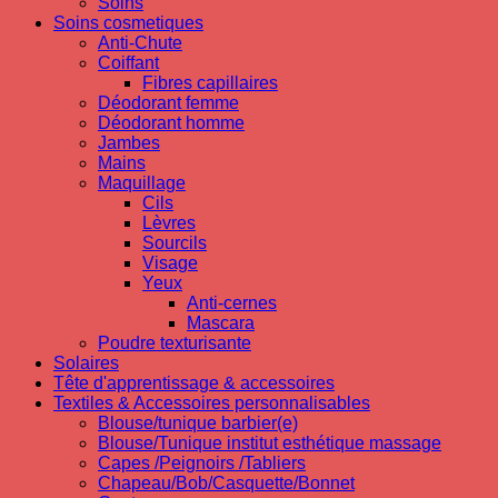
Soins
Soins cosmetiques
Anti-Chute
Coiffant
Fibres capillaires
Déodorant femme
Déodorant homme
Jambes
Mains
Maquillage
Cils
Lèvres
Sourcils
Visage
Yeux
Anti-cernes
Mascara
Poudre texturisante
Solaires
Tête d'apprentissage & accessoires
Textiles & Accessoires personnalisables
Blouse/tunique barbier(e)
Blouse/Tunique institut esthétique massage
Capes /Peignoirs /Tabliers
Chapeau/Bob/Casquette/Bonnet