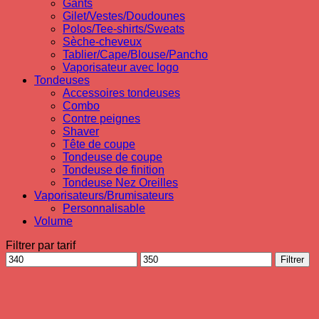
Gants
Gilet/Vestes/Doudounes
Polos/Tee-shirts/Sweats
Sèche-cheveux
Tablier/Cape/Blouse/Pancho
Vaporisateur avec logo
Tondeuses
Accessoires tondeuses
Combo
Contre peignes
Shaver
Tête de coupe
Tondeuse de coupe
Tondeuse de finition
Tondeuse Nez Oreilles
Vaporisateurs/Brumisateurs
Personnalisable
Volume
Filtrer par tarif
Prix
Prix
Filtrer
min
max