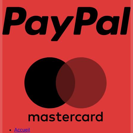
M
Accueil