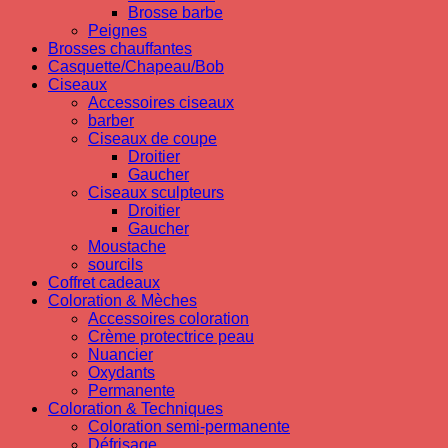
Brosse barbe
Peignes
Brosses chauffantes
Casquette/Chapeau/Bob
Ciseaux
Accessoires ciseaux
barber
Ciseaux de coupe
Droitier
Gaucher
Ciseaux sculpteurs
Droitier
Gaucher
Moustache
sourcils
Coffret cadeaux
Coloration & Mèches
Accessoires coloration
Crème protectrice peau
Nuancier
Oxydants
Permanente
Coloration & Techniques
Coloration semi-permanente
Défrisage