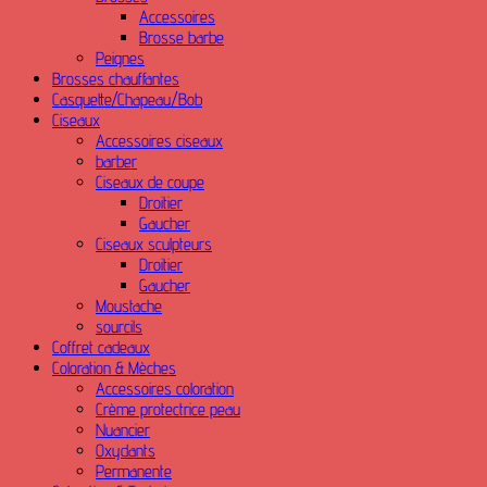
Accessoires
Brosse barbe
Peignes
Brosses chauffantes
Casquette/Chapeau/Bob
Ciseaux
Accessoires ciseaux
barber
Ciseaux de coupe
Droitier
Gaucher
Ciseaux sculpteurs
Droitier
Gaucher
Moustache
sourcils
Coffret cadeaux
Coloration & Mèches
Accessoires coloration
Crème protectrice peau
Nuancier
Oxydants
Permanente