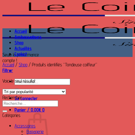
Passer
au
contenu
Accueil
Ambassadeurs
Shop
Actualités
Contact
Seule la performance
compte !
Accueil
/
Shop
/
Produits identifiés “Tondeuse coiffeur”
Filtrer
Voici le seul résultat
Recherche
pour :
Rechercher
Se connecter
Recherche
pour :
Panier /
0.00
€
0
Catégories
Accessoires
Bagagerie