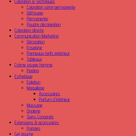
Coloration & Techniques
Coloration semi-permanente
Défrisage
Permanente
Poudre décolaration
Coloration directe
Communication Marketing
Décoration
Enseigne
Panneaux tarifs extérieur
Tableaux
Crème visage homme
Peeling
Esthetique
Epilation
Maquillage
Accessoires
Parfum d'intérieur
Massage
Onglerie
Soins Corporels
Extensions & accessoires
Franges
Gel douche