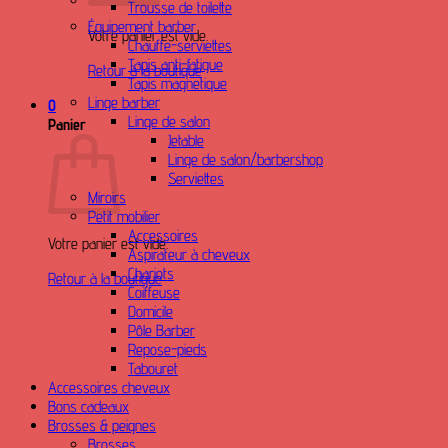
Trousse de toilette
Équipement barber
Votre panier est vide.
Chauffe-serviettes
Tapis anti-fatigue
Retour à la boutique
Tapis magnetique
Linge barber
0
Linge de salon
Panier
Jetable
Linge de salon/barbershop
Serviettes
Miroirs
Petit mobilier
Accessoires
Votre panier est vide.
Aspirateur à cheveux
Chariots
Retour à la boutique
Coiffeuse
Domicile
Pôle Barber
Repose-pieds
Tabouret
Accessoires cheveux
Bons cadeaux
Brosses & peignes
Brosses