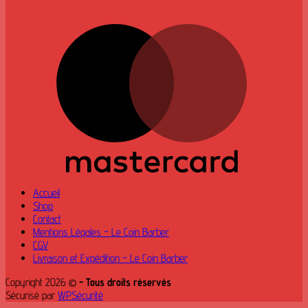
M
Accueil
Shop
Contact
Mentions Légales – Le Coin Barber
CGV
Livraison et Expédition – Le Coin Barber
Copyright 2026 ©
- Tous droits réservés
Sécurisé par
WPSécurité