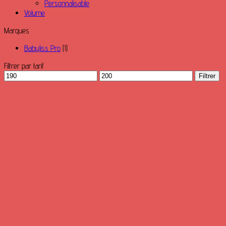
Personnalisable
Volume
Marques
Babyliss Pro
(1)
Filtrer par tarif
Prix
Prix
Filtrer
min
max