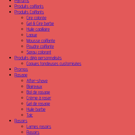
Parfums
Produits coiffants
Produits Coiffants
Cire colorée
Gel & Cire barbe
Huile capillaire
Laque
Mousse coiffante
Poudre coiffante
Spray colorant
Produits déjà personnalisés
Coques tondeuses customisées
Promos
Rasage
After-shave
Blaireaux
Bol de rasage
Crème à raser
Gel de rasage
Huile barbe
Talc
Rasoirs
Lames rasoirs
Rasoirs