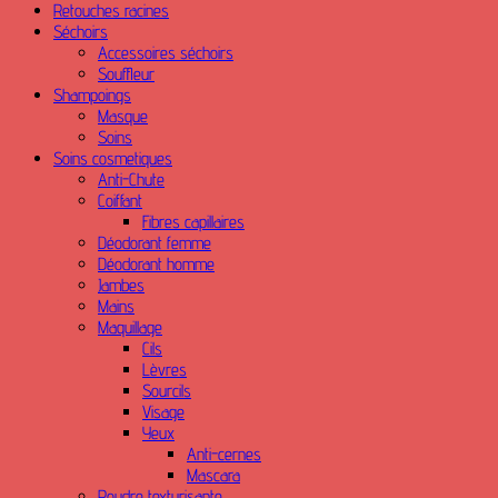
Retouches racines
Séchoirs
Accessoires séchoirs
Souffleur
Shampoings
Masque
Soins
Soins cosmetiques
Anti-Chute
Coiffant
Fibres capillaires
Déodorant femme
Déodorant homme
Jambes
Mains
Maquillage
Cils
Lèvres
Sourcils
Visage
Yeux
Anti-cernes
Mascara
Poudre texturisante