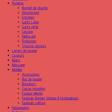
Hygiène
Bonnet de douche
Désinfectant
Entretien
Gants Latex
Gants nitrile
Lessive
Nettoyant
Protection
Trousse secours
Lames de rasage
Lisseurs
Mains
Massage
Mobilier
Accessoires
Bac de lavage
Boucleurs
Caisse reception
Espace attente
Fauteuils Barbier Vintage & Hydrauliques
Fauteuils coiffure
Nouveautés