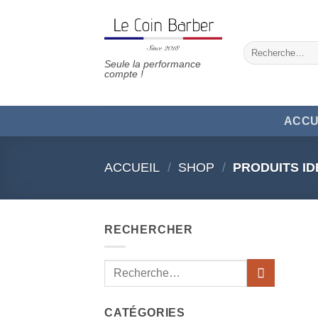
Passer
au
contenu
Recherche
pour :
Seule la performance
compte !
ACCU
ACCUEIL
/
SHOP
/
PRODUITS ID
RECHERCHER
Recherche
pour :
CATÉGORIES