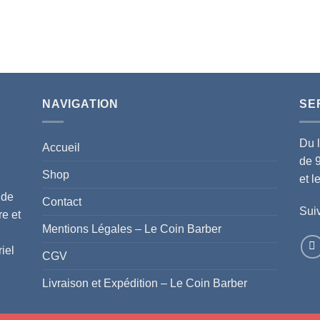
NAVIGATION
SE
Du 
Accueil
de 
Shop
et 
 de
Contact
Suiv
re et
Mentions Légales – Le Coin Barber
iel
CGV
Livraison et Expédition – Le Coin Barber