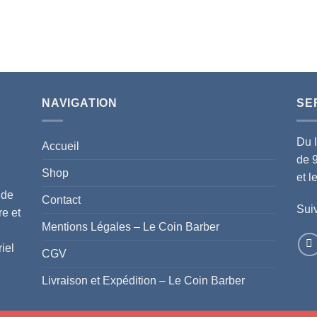
NAVIGATION
SE
Du 
Accueil
de 
Shop
et 
 de
Contact
Suiv
re et
Mentions Légales – Le Coin Barber
iel
CGV
Livraison et Expédition – Le Coin Barber