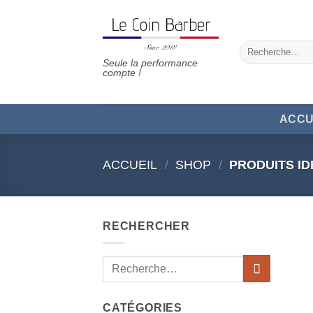
Passer
au
contenu
Recherche
pour :
Seule la performance
compte !
ACCU
ACCUEIL
/
SHOP
/
PRODUITS ID
RECHERCHER
Recherche
pour :
CATÉGORIES