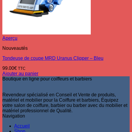
Aperçu
Nouveautés
Tondeuse de coupe MRD Uranus Clipper – Bleu
99.00
€
TTC
Ajouter au panier
Boutique en ligne pour coiffeurs et barbiers
Revendeur spécialisé en Conseil et Vente de produits,
matériel et mobilier pour la Coiffure et barbiers, Équipez
votre salon de coiffure, barbier ou barber avec du mobilier et
matériel professionnel de Qualité.
Navigation
Accueil
Shop