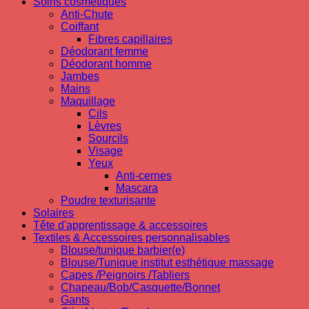
Soins cosmetiques
Anti-Chute
Coiffant
Fibres capillaires
Déodorant femme
Déodorant homme
Jambes
Mains
Maquillage
Cils
Lèvres
Sourcils
Visage
Yeux
Anti-cernes
Mascara
Poudre texturisante
Solaires
Tête d'apprentissage & accessoires
Textiles & Accessoires personnalisables
Blouse/tunique barbier(e)
Blouse/Tunique institut esthétique massage
Capes /Peignoirs /Tabliers
Chapeau/Bob/Casquette/Bonnet
Gants