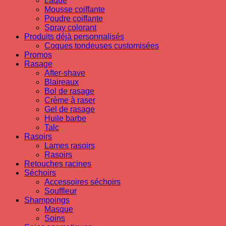
Laque
Mousse coiffante
Poudre coiffante
Spray colorant
Produits déjà personnalisés
Coques tondeuses customisées
Promos
Rasage
After-shave
Blaireaux
Bol de rasage
Crème à raser
Gel de rasage
Huile barbe
Talc
Rasoirs
Lames rasoirs
Rasoirs
Retouches racines
Séchoirs
Accessoires séchoirs
Souffleur
Shampoings
Masque
Soins