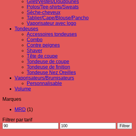
Gilet/Vestes/Doudounes
Polos/Tee-shirts/Sweats
Sèche-cheveux
Tablier/Cape/Blouse/Pancho
Vaporisateur avec logo
Tondeuses
Accessoires tondeuses
Combo
Contre peignes
Shaver
Tête de coupe
Tondeuse de coupe
Tondeuse de finition
Tondeuse Nez Oreilles
Vaporisateurs/Brumisateurs
Personnalisable
Volume
Marques
MRD
(1)
Filtrer par tarif
Prix
Prix
Filtrer
min
max