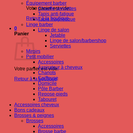
Équipement barber
Votre panier est vide.
Chauffe-serviettes
Tapis anti-fatigue
Retour à la boutique
Tapis magnetique
Linge barber
0
Linge de salon
Panier
Jetable
Linge de salon/barbershop
Serviettes
Miroirs
Petit mobilier
Accessoires
Aspirateur à cheveux
Votre panier est vide.
Chariots
Coiffeuse
Retour à la boutique
Domicile
Pôle Barber
Repose-pieds
Tabouret
Accessoires cheveux
Bons cadeaux
Brosses & peignes
Brosses
Accessoires
Brosse barbe