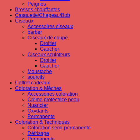
Peignes
Brosses chauffantes
Casquette/Chapeau/Bob
Ciseaux
Accessoires ciseaux
barber
Ciseaux de coupe
Droitier
Gaucher
Ciseaux sculpteurs
Droitier
Gaucher
Moustache
sourcils
Coffret cadeaux
Coloration & Mèches
Accessoires coloration
Crème protectrice peau
Nuancier
Oxydants
Permanente
Coloration & Techniques
Coloration semi-permanente
Défrisage
Permanente