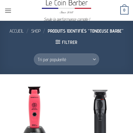
Passer
0
au
contenu
Seule la performance compte !
ACCUEIL
/
SHOP
/
PRODUITS IDENTIFIÉS “TONDEUSE BARBE”
FILTRER