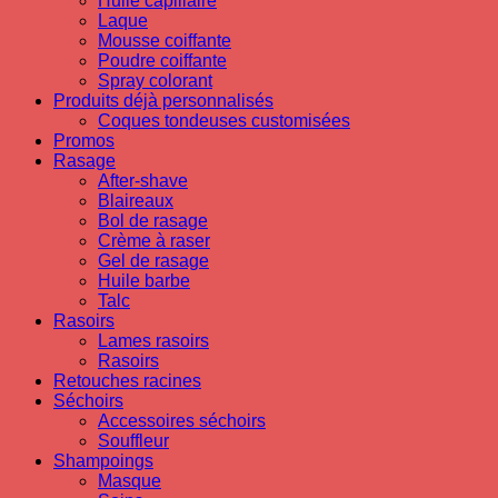
Huile capillaire
Laque
Mousse coiffante
Poudre coiffante
Spray colorant
Produits déjà personnalisés
Coques tondeuses customisées
Promos
Rasage
After-shave
Blaireaux
Bol de rasage
Crème à raser
Gel de rasage
Huile barbe
Talc
Rasoirs
Lames rasoirs
Rasoirs
Retouches racines
Séchoirs
Accessoires séchoirs
Souffleur
Shampoings
Masque