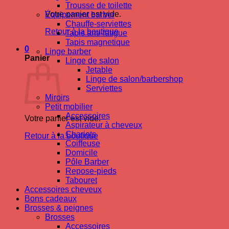
Trousse de toilette
Votre panier est vide.
Équipement barber
Chauffe-serviettes
Retour à la boutique
Tapis anti-fatigue
Tapis magnetique
0
Linge barber
Panier
Linge de salon
Jetable
Linge de salon/barbershop
Serviettes
Miroirs
Petit mobilier
Accessoires
Votre panier est vide.
Aspirateur à cheveux
Chariots
Retour à la boutique
Coiffeuse
Domicile
Pôle Barber
Repose-pieds
Tabouret
Accessoires cheveux
Bons cadeaux
Brosses & peignes
Brosses
Accessoires