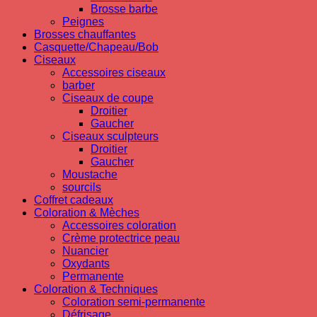
Brosse barbe
Peignes
Brosses chauffantes
Casquette/Chapeau/Bob
Ciseaux
Accessoires ciseaux
barber
Ciseaux de coupe
Droitier
Gaucher
Ciseaux sculpteurs
Droitier
Gaucher
Moustache
sourcils
Coffret cadeaux
Coloration & Mèches
Accessoires coloration
Crème protectrice peau
Nuancier
Oxydants
Permanente
Coloration & Techniques
Coloration semi-permanente
Défrisage