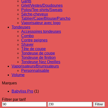
Gants
Gilet/Vestes/Doudounes
Polos/Tee-shirts/Sweats
Sèche-cheveux
Tablier/Cape/Blouse/Pancho
Vaporisateur avec logo
Tondeuses
Accessoires tondeuses
Combo
Contre peignes
Shaver
Tête de coupe
Tondeuse de coupe
Tondeuse de finition
Tondeuse Nez Oreilles
Vaporisateurs/Brumisateurs
Personnalisable
Volume
Marques
Babyliss Pro
(1)
Filtrer par tarif
Prix
Prix
Filtrer
min
max