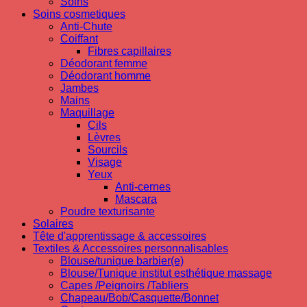
Soins
Soins cosmetiques
Anti-Chute
Coiffant
Fibres capillaires
Déodorant femme
Déodorant homme
Jambes
Mains
Maquillage
Cils
Lèvres
Sourcils
Visage
Yeux
Anti-cernes
Mascara
Poudre texturisante
Solaires
Tête d'apprentissage & accessoires
Textiles & Accessoires personnalisables
Blouse/tunique barbier(e)
Blouse/Tunique institut esthétique massage
Capes /Peignoirs /Tabliers
Chapeau/Bob/Casquette/Bonnet