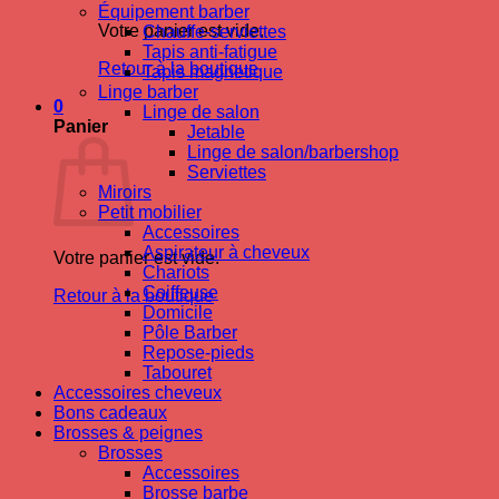
Équipement barber
Votre panier est vide.
Chauffe-serviettes
Tapis anti-fatigue
Retour à la boutique
Tapis magnetique
Linge barber
0
Linge de salon
Panier
Jetable
Linge de salon/barbershop
Serviettes
Miroirs
Petit mobilier
Accessoires
Aspirateur à cheveux
Votre panier est vide.
Chariots
Coiffeuse
Retour à la boutique
Domicile
Pôle Barber
Repose-pieds
Tabouret
Accessoires cheveux
Bons cadeaux
Brosses & peignes
Brosses
Accessoires
Brosse barbe