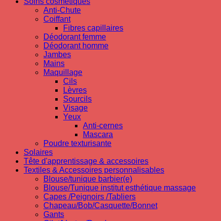
Soins cosmetiques
Anti-Chute
Coiffant
Fibres capillaires
Déodorant femme
Déodorant homme
Jambes
Mains
Maquillage
Cils
Lèvres
Sourcils
Visage
Yeux
Anti-cernes
Mascara
Poudre texturisante
Solaires
Tête d'apprentissage & accessoires
Textiles & Accessoires personnalisables
Blouse/tunique barbier(e)
Blouse/Tunique institut esthétique massage
Capes /Peignoirs /Tabliers
Chapeau/Bob/Casquette/Bonnet
Gants