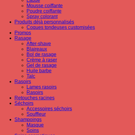
Laque
Mousse coiffante
Poudre coiffante
Spray colorant
Produits déjà personnalisés
Coques tondeuses customisées
Promos
Rasage
After-shave
Blaireaux
Bol de rasage
Crème à raser
Gel de rasage
Huile barbe
Talc
Rasoirs
Lames rasoirs
Rasoirs
Retouches racines
Séchoirs
Accessoires séchoirs
Souffleur
Shampoings
Masque
Soins