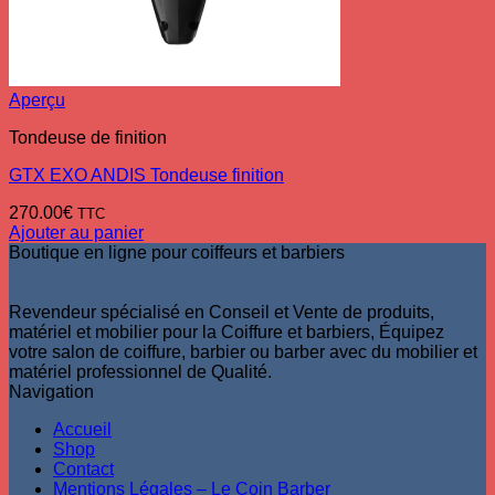
Aperçu
Tondeuse de finition
GTX EXO ANDIS Tondeuse finition
270.00
€
TTC
Ajouter au panier
Boutique en ligne pour coiffeurs et barbiers
Revendeur spécialisé en Conseil et Vente de produits,
matériel et mobilier pour la Coiffure et barbiers, Équipez
votre salon de coiffure, barbier ou barber avec du mobilier et
matériel professionnel de Qualité.
Navigation
Accueil
Shop
Contact
Mentions Légales – Le Coin Barber