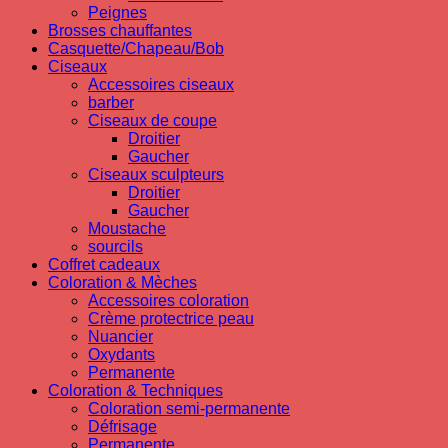
Peignes
Brosses chauffantes
Casquette/Chapeau/Bob
Ciseaux
Accessoires ciseaux
barber
Ciseaux de coupe
Droitier
Gaucher
Ciseaux sculpteurs
Droitier
Gaucher
Moustache
sourcils
Coffret cadeaux
Coloration & Mèches
Accessoires coloration
Crème protectrice peau
Nuancier
Oxydants
Permanente
Coloration & Techniques
Coloration semi-permanente
Défrisage
Permanente