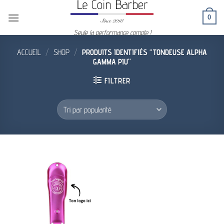
Passer
0
au
contenu
Seule la performance compte !
ACCUEIL
/
SHOP
/
PRODUITS IDENTIFIÉS “TONDEUSE ALPHA
GAMMA PIU”
FILTRER