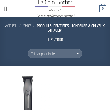
Passer
0
au
contenu
Seule la performance compte !
ACCUEIL
/
SHOP
/
PRODUITS IDENTIFIÉS “TONDEUSE À CHEVEUX
STHAUER”
FILTRER