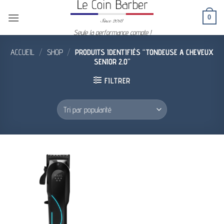
Passer
0
au
contenu
Seule la performance compte !
ACCUEIL
/
SHOP
/
PRODUITS IDENTIFIÉS “TONDEUSE A CHEVEUX
SENIOR 2.0”
FILTRER