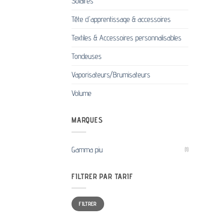
Solaires
Tête d'apprentissage & accessoires
Textiles & Accessoires personnalisables
Tondeuses
Vaporisateurs/Brumisateurs
Volume
MARQUES
Gamma piu
(1)
FILTRER PAR TARIF
Prix
Prix
FILTRER
min
max