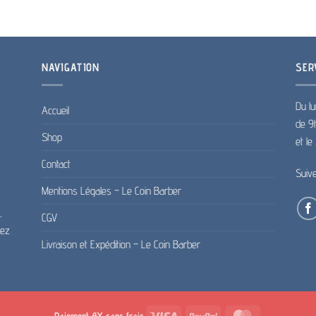
NAVIGATION
SER
Du lu
Accueil
de 9
Shop
et l
Contact
Suiv
Mentions Légales – Le Coin Barber
,
CGV
pez
Livraison et Expédition – Le Coin Barber
Visa
PayPal
MasterCard
Paiement 4X sans frais