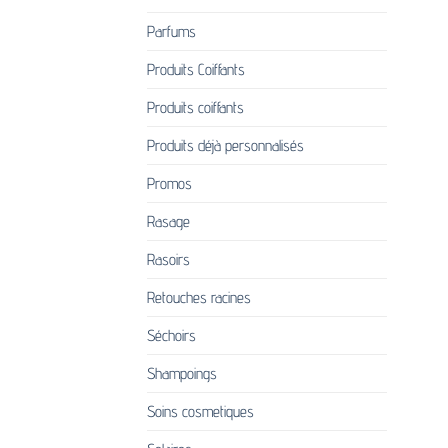
Parfums
Produits Coiffants
Produits coiffants
Produits déjà personnalisés
Promos
Rasage
Rasoirs
Retouches racines
Séchoirs
Shampoings
Soins cosmetiques