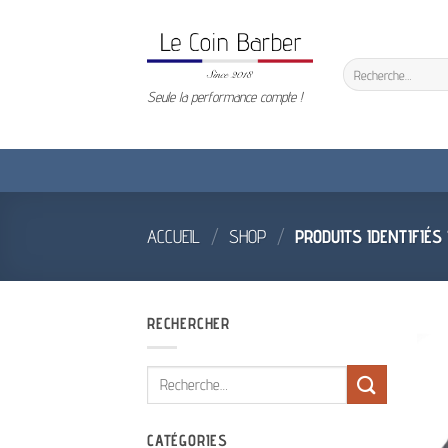
Passer
au
contenu
Recherche
pour :
Seule la performance compte !
ACCUEIL
/
SHOP
/
PRODUITS IDENTIFIÉS
RECHERCHER
Recherche
pour :
CATÉGORIES