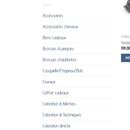
Accessoires
Accessoires cheveux
Bons cadeaux
TONDEU
Tonde
159.0
Brosses & peignes
AJ
Brosses chauffantes
Casquette/Chapeau/Bob
Ciseaux
Coffret cadeaux
Coloration & Mèches
Coloration & Techniques
Coloration directe