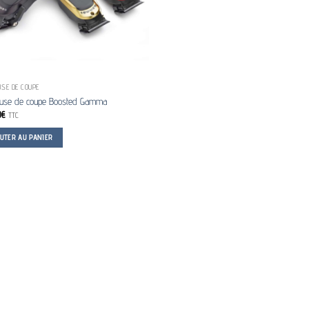
SE DE COUPE
use de coupe Boosted Gamma
0
€
TTC
OUTER AU PANIER