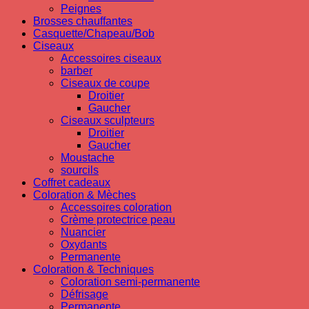
Peignes
Brosses chauffantes
Casquette/Chapeau/Bob
Ciseaux
Accessoires ciseaux
barber
Ciseaux de coupe
Droitier
Gaucher
Ciseaux sculpteurs
Droitier
Gaucher
Moustache
sourcils
Coffret cadeaux
Coloration & Mèches
Accessoires coloration
Crème protectrice peau
Nuancier
Oxydants
Permanente
Coloration & Techniques
Coloration semi-permanente
Défrisage
Permanente