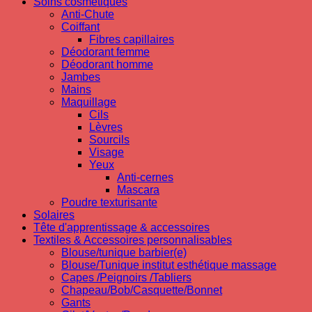
Soins cosmetiques
Anti-Chute
Coiffant
Fibres capillaires
Déodorant femme
Déodorant homme
Jambes
Mains
Maquillage
Cils
Lèvres
Sourcils
Visage
Yeux
Anti-cernes
Mascara
Poudre texturisante
Solaires
Tête d'apprentissage & accessoires
Textiles & Accessoires personnalisables
Blouse/tunique barbier(e)
Blouse/Tunique institut esthétique massage
Capes /Peignoirs /Tabliers
Chapeau/Bob/Casquette/Bonnet
Gants