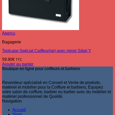
Aperçu
Bagagerie
Toolcase Spécial Coiffeur(se) avec miroir Sibel Y
59.90
€
TTC
Ajouter au panier
Boutique en ligne pour coiffeurs et barbiers
Revendeur spécialisé en Conseil et Vente de produits,
matériel et mobilier pour la Coiffure et barbiers, Équipez
votre salon de coiffure, barbier ou barber avec du mobilier et
matériel professionnel de Qualité.
Navigation
Accueil
Shop