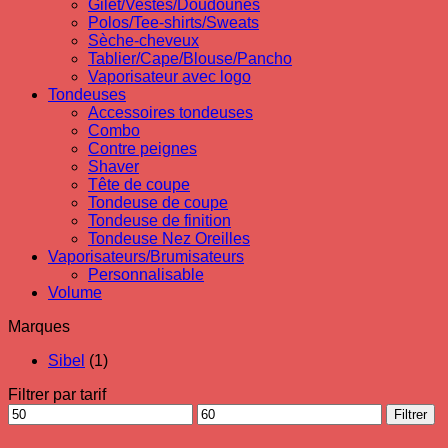
Gilet/Vestes/Doudounes
Polos/Tee-shirts/Sweats
Sèche-cheveux
Tablier/Cape/Blouse/Pancho
Vaporisateur avec logo
Tondeuses
Accessoires tondeuses
Combo
Contre peignes
Shaver
Tête de coupe
Tondeuse de coupe
Tondeuse de finition
Tondeuse Nez Oreilles
Vaporisateurs/Brumisateurs
Personnalisable
Volume
Marques
Sibel
(1)
Filtrer par tarif
Prix
Prix
Filtrer
min
max