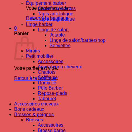
Équipement barber
Votre panier est vide.
Chauffe-serviettes
Tapis anti-fatigue
Retour à la boutique
Tapis magnetique
Linge barber
0
Linge de salon
Panier
Jetable
Linge de salon/barbershop
Serviettes
Miroirs
Petit mobilier
Accessoires
Aspirateur à cheveux
Votre panier est vide.
Chariots
Coiffeuse
Retour à la boutique
Domicile
Pôle Barber
Repose-pieds
Tabouret
Accessoires cheveux
Bons cadeaux
Brosses & peignes
Brosses
Accessoires
Brosse barbe