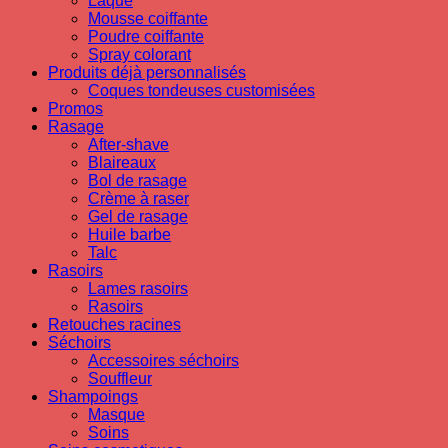
Laque
Mousse coiffante
Poudre coiffante
Spray colorant
Produits déjà personnalisés
Coques tondeuses customisées
Promos
Rasage
After-shave
Blaireaux
Bol de rasage
Crème à raser
Gel de rasage
Huile barbe
Talc
Rasoirs
Lames rasoirs
Rasoirs
Retouches racines
Séchoirs
Accessoires séchoirs
Souffleur
Shampoings
Masque
Soins