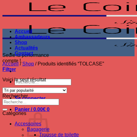
Passer
au
contenu
Accueil
Ambassadeurs
Shop
Actualités
Contact
Seule la performance
compte !
Accueil
/
Shop
/
Produits identifiés “TOLCASE”
Filtrer
Voici le seul résultat
Recherche
pour :
Rechercher
Se connecter
Recherche
pour :
Panier /
0.00
€
0
Catégories
Accessoires
Bagagerie
Trousse de toilette