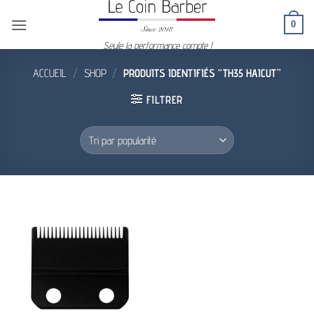
Passer
0
au
contenu
Seule la performance compte !
ACCUEIL
/
SHOP
/
PRODUITS IDENTIFIÉS “TH35 HAICUT”
FILTRER