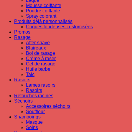
Laque
Mousse coiffante
Poudre coiffante
Spray colorant
Produits déjà personnalisés
Coques tondeuses customisées
Promos
Rasage
After-shave
Blaireaux
Bol de rasage
Crème à raser
Gel de rasage
Huile barbe
Talc
Rasoirs
Lames rasoirs
Rasoirs
Retouches racines
Séchoirs
Accessoires séchoirs
Souffleur
Shampoings
Masque
Soins