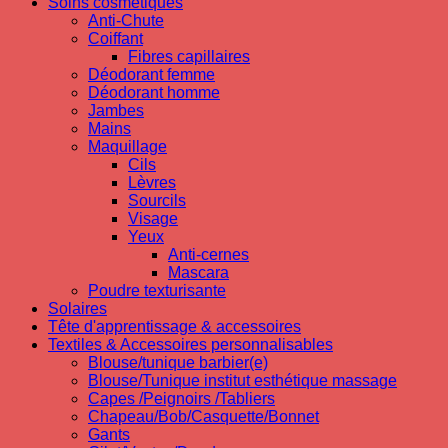
Soins cosmetiques
Anti-Chute
Coiffant
Fibres capillaires
Déodorant femme
Déodorant homme
Jambes
Mains
Maquillage
Cils
Lèvres
Sourcils
Visage
Yeux
Anti-cernes
Mascara
Poudre texturisante
Solaires
Tête d'apprentissage & accessoires
Textiles & Accessoires personnalisables
Blouse/tunique barbier(e)
Blouse/Tunique institut esthétique massage
Capes /Peignoirs /Tabliers
Chapeau/Bob/Casquette/Bonnet
Gants