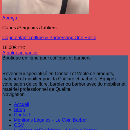
Aperçu
Capes /Peignoirs /Tabliers
Cape enfant coiffure & Barbershop One Piece
18.00
€
TTC
Ajouter au panier
Boutique en ligne pour coiffeurs et barbiers
Revendeur spécialisé en Conseil et Vente de produits,
matériel et mobilier pour la Coiffure et barbiers, Équipez
votre salon de coiffure, barbier ou barber avec du mobilier et
matériel professionnel de Qualité.
Navigation
Accueil
Shop
Contact
Mentions Légales – Le Coin Barber
CGV