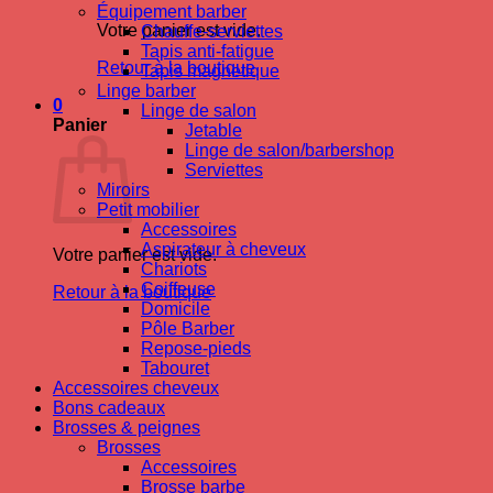
Équipement barber
Votre panier est vide.
Chauffe-serviettes
Tapis anti-fatigue
Retour à la boutique
Tapis magnetique
Linge barber
0
Linge de salon
Panier
Jetable
Linge de salon/barbershop
Serviettes
Miroirs
Petit mobilier
Accessoires
Aspirateur à cheveux
Votre panier est vide.
Chariots
Coiffeuse
Retour à la boutique
Domicile
Pôle Barber
Repose-pieds
Tabouret
Accessoires cheveux
Bons cadeaux
Brosses & peignes
Brosses
Accessoires
Brosse barbe