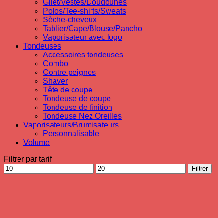
Gilet/Vestes/Doudounes
Polos/Tee-shirts/Sweats
Sèche-cheveux
Tablier/Cape/Blouse/Pancho
Vaporisateur avec logo
Tondeuses
Accessoires tondeuses
Combo
Contre peignes
Shaver
Tête de coupe
Tondeuse de coupe
Tondeuse de finition
Tondeuse Nez Oreilles
Vaporisateurs/Brumisateurs
Personnalisable
Volume
Filtrer par tarif
Prix
Prix
Filtrer
min
max