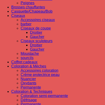
Peignes
Brosses chauffantes
Casquette/Chapeau/Bob
Ciseaux
Accessoires ciseaux
barber
Ciseaux de coupe
Droitier
Gaucher
Ciseaux sculpteurs
Droitier
Gaucher
Moustache
sourcils
Coffret cadeaux
Coloration & Mèches
Accessoires coloration
Crème protectrice peau
Nuancier
Oxydants
Permanente
Coloration & Techniques
Coloration semi-permanente
Défrisage
Permanente