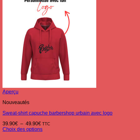
Aperçu
Nouveautés
Sweat-shirt capuche barbershop urbain avec logo
Plage
39.90
€
–
49.90
€
TTC
de
Choix des options
Ce
prix :