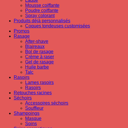
Laque
Mousse coiffante
Poudre coiffante
Spray colorant
Produits déjà personnalisés
Coques tondeuses customisées
Promos
Rasage
After-shave
Blaireaux
Bol de rasage
Crème à raser
Gel de rasage
Huile barbe
Talc
Rasoirs
Lames rasoirs
Rasoirs
Retouches racines
Séchoirs
Accessoires séchoirs
Souffleur
Shampoings
Masque
Soins