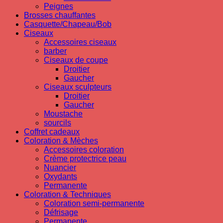
Peignes
Brosses chauffantes
Casquette/Chapeau/Bob
Ciseaux
Accessoires ciseaux
barber
Ciseaux de coupe
Droitier
Gaucher
Ciseaux sculpteurs
Droitier
Gaucher
Moustache
sourcils
Coffret cadeaux
Coloration & Mèches
Accessoires coloration
Crème protectrice peau
Nuancier
Oxydants
Permanente
Coloration & Techniques
Coloration semi-permanente
Défrisage
Permanente