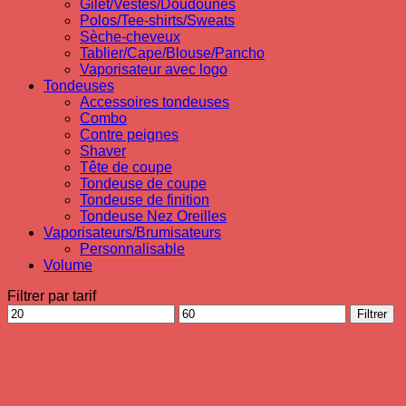
Gilet/Vestes/Doudounes
Polos/Tee-shirts/Sweats
Sèche-cheveux
Tablier/Cape/Blouse/Pancho
Vaporisateur avec logo
Tondeuses
Accessoires tondeuses
Combo
Contre peignes
Shaver
Tête de coupe
Tondeuse de coupe
Tondeuse de finition
Tondeuse Nez Oreilles
Vaporisateurs/Brumisateurs
Personnalisable
Volume
Filtrer par tarif
Prix
Prix
Filtrer
min
max