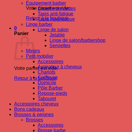
Équipement barber
Votre panier est vide.
Chauffe-serviettes
Tapis anti-fatigue
Retour à la boutique
Tapis magnetique
Linge barber
0
Linge de salon
Panier
Jetable
Linge de salon/barbershop
Serviettes
Miroirs
Petit mobilier
Accessoires
Aspirateur à cheveux
Votre panier est vide.
Chariots
Coiffeuse
Retour à la boutique
Domicile
Pôle Barber
Repose-pieds
Tabouret
Accessoires cheveux
Bons cadeaux
Brosses & peignes
Brosses
Accessoires
Brosse barbe