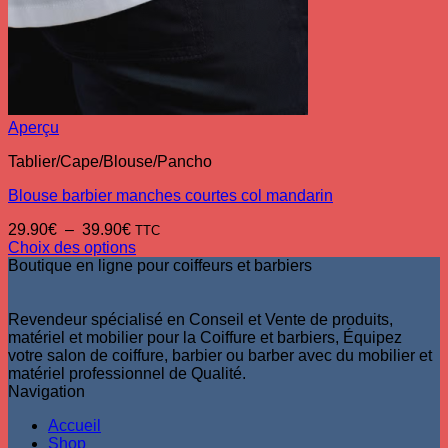
Aperçu
Tablier/Cape/Blouse/Pancho
Blouse barbier manches courtes col mandarin
Plage
29.90
€
–
39.90
€
TTC
de
Choix des options
Ce
prix :
Boutique en ligne pour coiffeurs et barbiers
produit
29.90€
a
à
plusieurs
39.90€
Revendeur spécialisé en Conseil et Vente de produits,
variations.
matériel et mobilier pour la Coiffure et barbiers, Équipez
Les
votre salon de coiffure, barbier ou barber avec du mobilier et
options
matériel professionnel de Qualité.
peuvent
Navigation
être
Accueil
choisies
Shop
sur