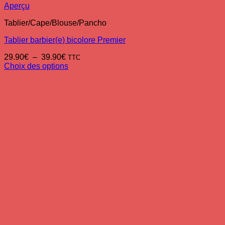
Aperçu
Tablier/Cape/Blouse/Pancho
Tablier barbier(e) bicolore Premier
Plage
29.90
€
–
39.90
€
TTC
de
Choix des options
Ce
prix :
produit
29.90€
a
à
plusieurs
39.90€
variations.
Les
options
peuvent
être
choisies
sur
la
page
du
produit