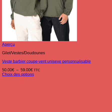
Aperçu
Gilet/Vestes/Doudounes
Veste barbier coupe-vent unisexe personnalisable
Plage
50.00
€
–
59.00
€
TTC
de
Choix des options
Ce
prix :
produit
50.00€
a
à
plusieurs
59.00€
variations.
Les
options
peuvent