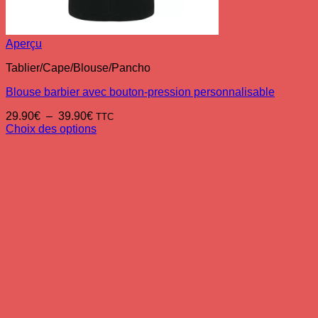
Aperçu
Tablier/Cape/Blouse/Pancho
Blouse barbier avec bouton-pression personnalisable
Plage
29.90
€
–
39.90
€
TTC
de
Choix des options
Ce
prix :
produit
29.90€
a
à
plusieurs
39.90€
variations.
Les
options
peuvent
être
choisies
sur
la
page
du