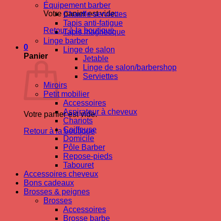
Équipement barber
Votre panier est vide.
Chauffe-serviettes
Tapis anti-fatigue
Retour à la boutique
Tapis magnetique
Linge barber
0
Linge de salon
Panier
Jetable
Linge de salon/barbershop
Serviettes
Miroirs
Petit mobilier
Accessoires
Aspirateur à cheveux
Votre panier est vide.
Chariots
Coiffeuse
Retour à la boutique
Domicile
Pôle Barber
Repose-pieds
Tabouret
Accessoires cheveux
Bons cadeaux
Brosses & peignes
Brosses
Accessoires
Brosse barbe