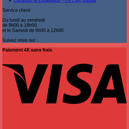
Livraison et Expédition – Le Coin Barber
produit
Service client
Du lundi au vendredi
de 9h00 à 18h00
et le Samedi de 9h00 à 12h00
Suivez nous sur :
Paiement 4X sans frais
V
P