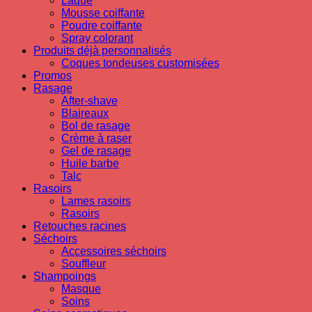
Laque
Mousse coiffante
Poudre coiffante
Spray colorant
Produits déjà personnalisés
Coques tondeuses customisées
Promos
Rasage
After-shave
Blaireaux
Bol de rasage
Crème à raser
Gel de rasage
Huile barbe
Talc
Rasoirs
Lames rasoirs
Rasoirs
Retouches racines
Séchoirs
Accessoires séchoirs
Souffleur
Shampoings
Masque
Soins