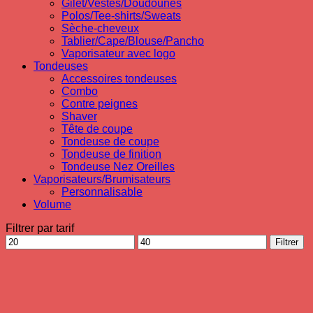
Gilet/Vestes/Doudounes
Polos/Tee-shirts/Sweats
Sèche-cheveux
Tablier/Cape/Blouse/Pancho
Vaporisateur avec logo
Tondeuses
Accessoires tondeuses
Combo
Contre peignes
Shaver
Tête de coupe
Tondeuse de coupe
Tondeuse de finition
Tondeuse Nez Oreilles
Vaporisateurs/Brumisateurs
Personnalisable
Volume
Filtrer par tarif
Prix
Prix
Filtrer
min
max