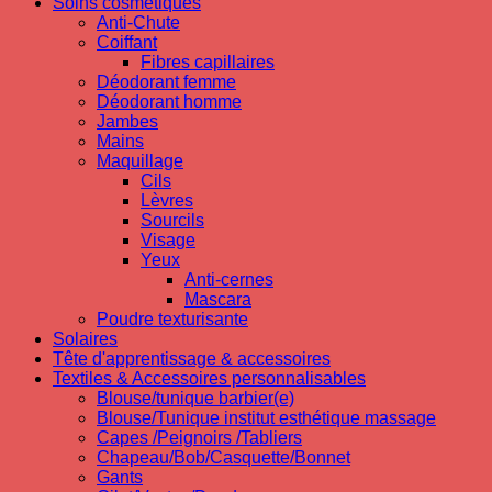
Soins cosmetiques
Anti-Chute
Coiffant
Fibres capillaires
Déodorant femme
Déodorant homme
Jambes
Mains
Maquillage
Cils
Lèvres
Sourcils
Visage
Yeux
Anti-cernes
Mascara
Poudre texturisante
Solaires
Tête d'apprentissage & accessoires
Textiles & Accessoires personnalisables
Blouse/tunique barbier(e)
Blouse/Tunique institut esthétique massage
Capes /Peignoirs /Tabliers
Chapeau/Bob/Casquette/Bonnet
Gants