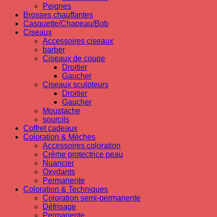
Peignes
Brosses chauffantes
Casquette/Chapeau/Bob
Ciseaux
Accessoires ciseaux
barber
Ciseaux de coupe
Droitier
Gaucher
Ciseaux sculpteurs
Droitier
Gaucher
Moustache
sourcils
Coffret cadeaux
Coloration & Mèches
Accessoires coloration
Crème protectrice peau
Nuancier
Oxydants
Permanente
Coloration & Techniques
Coloration semi-permanente
Défrisage
Permanente