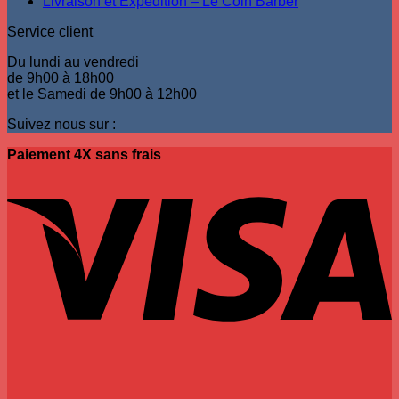
Livraison et Expédition – Le Coin Barber
produit
Service client
Du lundi au vendredi
de 9h00 à 18h00
et le Samedi de 9h00 à 12h00
Suivez nous sur :
Paiement 4X sans frais
V
P