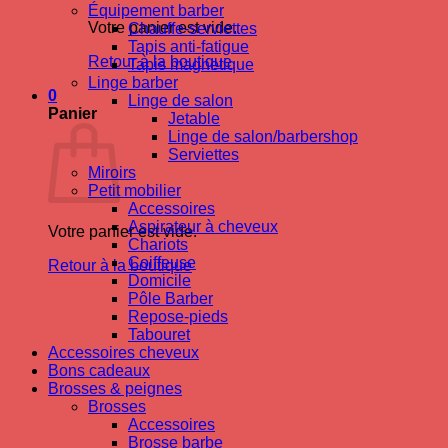
Équipement barber
Votre panier est vide.
Chauffe-serviettes
Tapis anti-fatigue
Retour à la boutique
Tapis magnetique
Linge barber
0
Linge de salon
Panier
Jetable
Linge de salon/barbershop
Serviettes
Miroirs
Petit mobilier
Accessoires
Aspirateur à cheveux
Votre panier est vide.
Chariots
Coiffeuse
Retour à la boutique
Domicile
Pôle Barber
Repose-pieds
Tabouret
Accessoires cheveux
Bons cadeaux
Brosses & peignes
Brosses
Accessoires
Brosse barbe