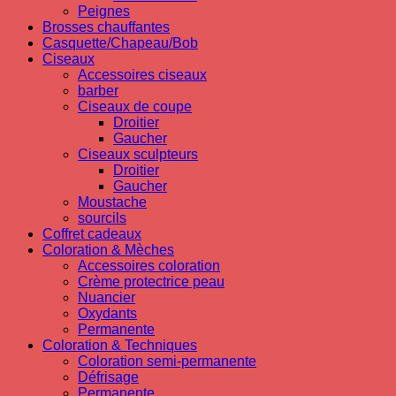
Peignes
Brosses chauffantes
Casquette/Chapeau/Bob
Ciseaux
Accessoires ciseaux
barber
Ciseaux de coupe
Droitier
Gaucher
Ciseaux sculpteurs
Droitier
Gaucher
Moustache
sourcils
Coffret cadeaux
Coloration & Mèches
Accessoires coloration
Crème protectrice peau
Nuancier
Oxydants
Permanente
Coloration & Techniques
Coloration semi-permanente
Défrisage
Permanente