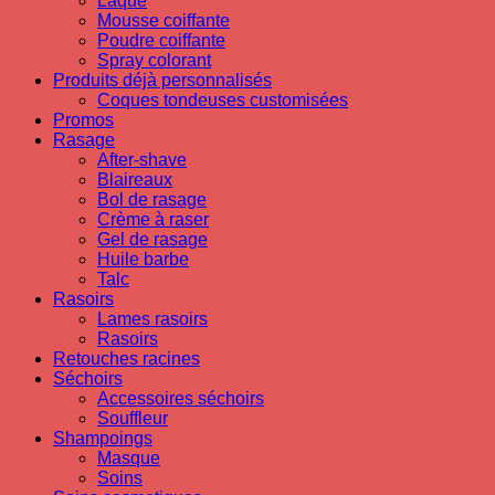
Laque
Mousse coiffante
Poudre coiffante
Spray colorant
Produits déjà personnalisés
Coques tondeuses customisées
Promos
Rasage
After-shave
Blaireaux
Bol de rasage
Crème à raser
Gel de rasage
Huile barbe
Talc
Rasoirs
Lames rasoirs
Rasoirs
Retouches racines
Séchoirs
Accessoires séchoirs
Souffleur
Shampoings
Masque
Soins