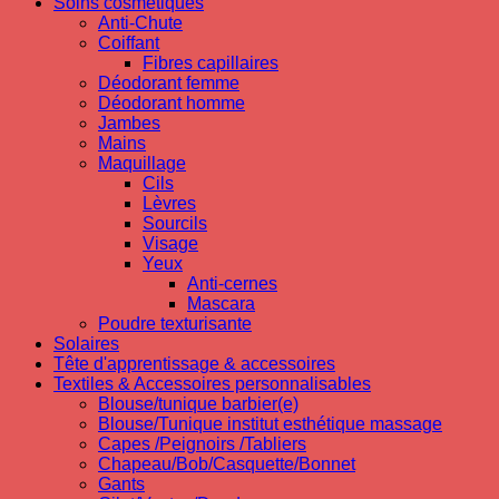
Soins cosmetiques
Anti-Chute
Coiffant
Fibres capillaires
Déodorant femme
Déodorant homme
Jambes
Mains
Maquillage
Cils
Lèvres
Sourcils
Visage
Yeux
Anti-cernes
Mascara
Poudre texturisante
Solaires
Tête d'apprentissage & accessoires
Textiles & Accessoires personnalisables
Blouse/tunique barbier(e)
Blouse/Tunique institut esthétique massage
Capes /Peignoirs /Tabliers
Chapeau/Bob/Casquette/Bonnet
Gants