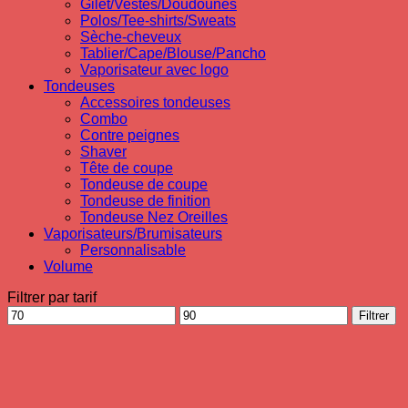
Gilet/Vestes/Doudounes
Polos/Tee-shirts/Sweats
Sèche-cheveux
Tablier/Cape/Blouse/Pancho
Vaporisateur avec logo
Tondeuses
Accessoires tondeuses
Combo
Contre peignes
Shaver
Tête de coupe
Tondeuse de coupe
Tondeuse de finition
Tondeuse Nez Oreilles
Vaporisateurs/Brumisateurs
Personnalisable
Volume
Filtrer par tarif
Prix
Prix
Filtrer
min
max