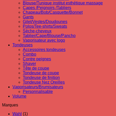
Blouse/Tunique institut esthétique massage
Capes /Peignoirs /Tabliers
Chapeau/Bob/Casquette/Bonnet
Gants
Gilet/Vestes/Doudounes
Polos/Tee-shirts/Sweats
Sèche-cheveux
Tablier/Cape/Blouse/Pancho
Vaporisateur avec logo
Tondeuses
Accessoires tondeuses
Combo
Contre peignes
Shaver
Tête de coupe
Tondeuse de coupe
Tondeuse de finition
Tondeuse Nez Oreilles
Vaporisateurs/Brumisateurs
Personnalisable
Volume
Marques
Wahl
(1)