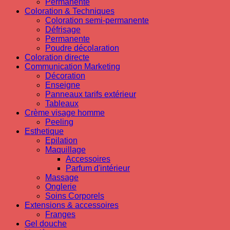
Permanente
Coloration & Techniques
Coloration semi-permanente
Défrisage
Permanente
Poudre décolaration
Coloration directe
Communication Marketing
Décoration
Enseigne
Panneaux tarifs extérieur
Tableaux
Crème visage homme
Peeling
Esthetique
Epilation
Maquillage
Accessoires
Parfum d'intérieur
Massage
Onglerie
Soins Corporels
Extensions & accessoires
Franges
Gel douche