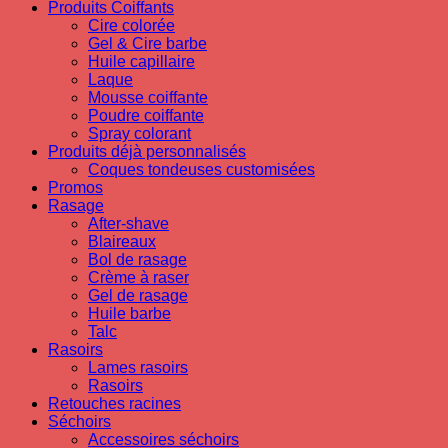
Produits Coiffants
Cire colorée
Gel & Cire barbe
Huile capillaire
Laque
Mousse coiffante
Poudre coiffante
Spray colorant
Produits déjà personnalisés
Coques tondeuses customisées
Promos
Rasage
After-shave
Blaireaux
Bol de rasage
Crème à raser
Gel de rasage
Huile barbe
Talc
Rasoirs
Lames rasoirs
Rasoirs
Retouches racines
Séchoirs
Accessoires séchoirs