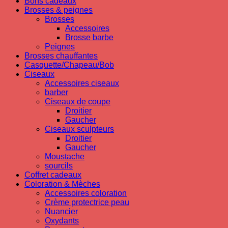
Bons cadeaux
Brosses & peignes
Brosses
Accessoires
Brosse barbe
Peignes
Brosses chauffantes
Casquette/Chapeau/Bob
Ciseaux
Accessoires ciseaux
barber
Ciseaux de coupe
Droitier
Gaucher
Ciseaux sculpteurs
Droitier
Gaucher
Moustache
sourcils
Coffret cadeaux
Coloration & Mèches
Accessoires coloration
Crème protectrice peau
Nuancier
Oxydants