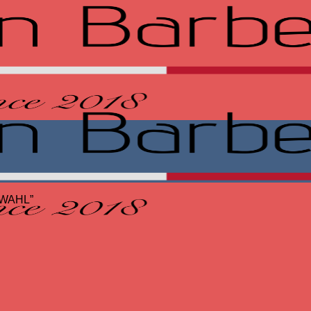
 WAHL”