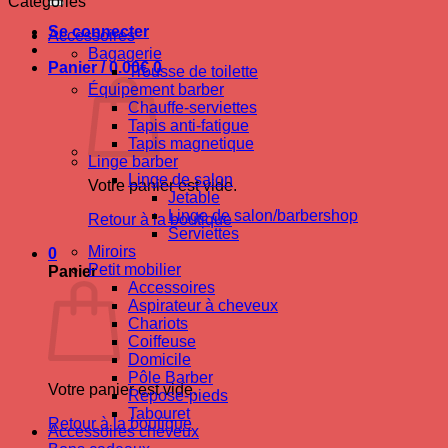
Catégories
Se connecter
Accessoires
Bagagerie
Panier /
0.00
€
0
Trousse de toilette
Équipement barber
Chauffe-serviettes
Tapis anti-fatigue
Tapis magnetique
Linge barber
Linge de salon
Votre panier est vide.
Jetable
Linge de salon/barbershop
Retour à la boutique
Serviettes
Miroirs
0
Petit mobilier
Panier
Accessoires
Aspirateur à cheveux
Chariots
Coiffeuse
Domicile
Pôle Barber
Votre panier est vide.
Repose-pieds
Tabouret
Retour à la boutique
Accessoires cheveux