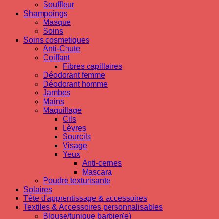
Souffleur
Shampoings
Masque
Soins
Soins cosmetiques
Anti-Chute
Coiffant
Fibres capillaires
Déodorant femme
Déodorant homme
Jambes
Mains
Maquillage
Cils
Lèvres
Sourcils
Visage
Yeux
Anti-cernes
Mascara
Poudre texturisante
Solaires
Tête d'apprentissage & accessoires
Textiles & Accessoires personnalisables
Blouse/tunique barbier(e)