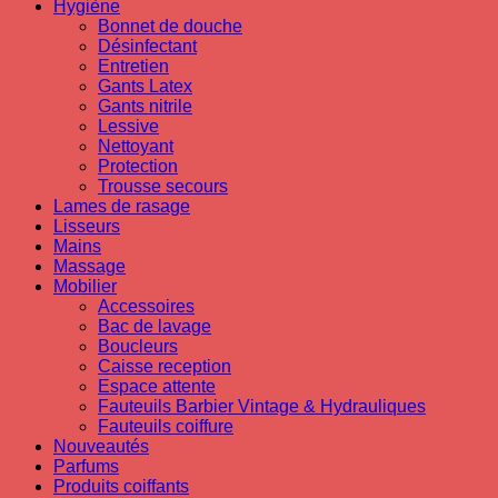
Hygiène
Bonnet de douche
Désinfectant
Entretien
Gants Latex
Gants nitrile
Lessive
Nettoyant
Protection
Trousse secours
Lames de rasage
Lisseurs
Mains
Massage
Mobilier
Accessoires
Bac de lavage
Boucleurs
Caisse reception
Espace attente
Fauteuils Barbier Vintage & Hydrauliques
Fauteuils coiffure
Nouveautés
Parfums
Produits coiffants