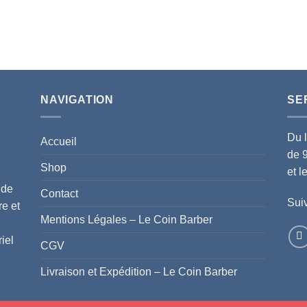
NAVIGATION
SE
Du 
Accueil
de 
Shop
et 
 de
Contact
Suiv
re et
Mentions Légales – Le Coin Barber
iel
CGV
Livraison et Expédition – Le Coin Barber