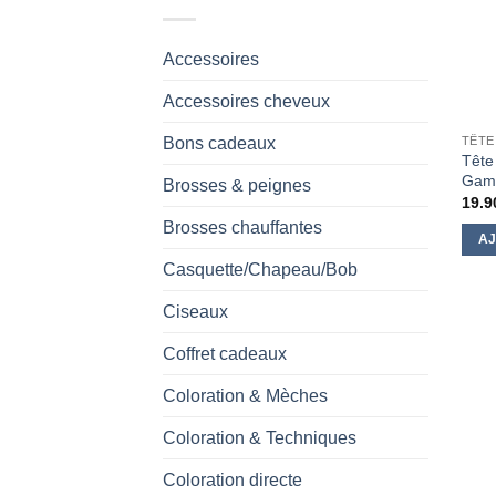
Accessoires
Accessoires cheveux
Bons cadeaux
TÊTE
Tête
Gamm
Brosses & peignes
19.9
Brosses chauffantes
AJ
Casquette/Chapeau/Bob
Ciseaux
Coffret cadeaux
Coloration & Mèches
Coloration & Techniques
Coloration directe