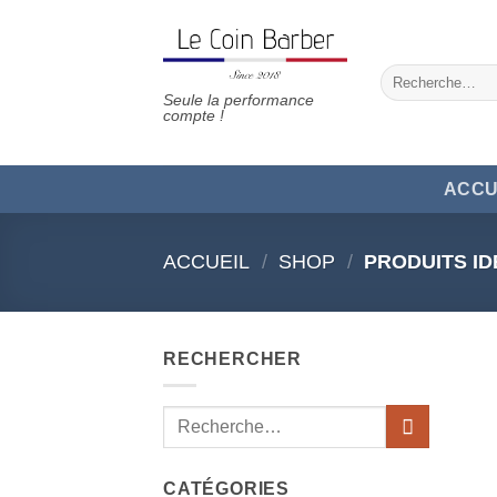
Passer
au
contenu
Recherche
pour :
Seule la performance
compte !
ACCU
ACCUEIL
/
SHOP
/
PRODUITS ID
RECHERCHER
Recherche
pour :
CATÉGORIES