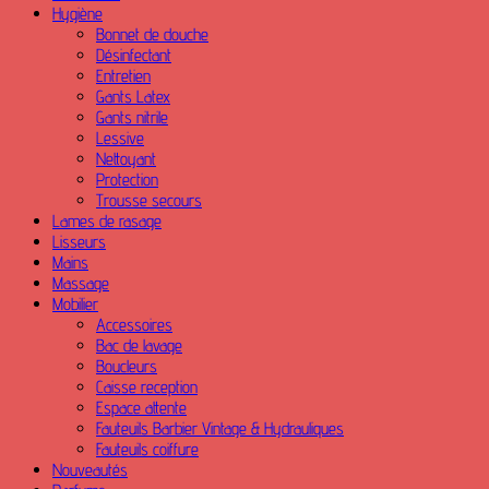
Hygiène
Bonnet de douche
Désinfectant
Entretien
Gants Latex
Gants nitrile
Lessive
Nettoyant
Protection
Trousse secours
Lames de rasage
Lisseurs
Mains
Massage
Mobilier
Accessoires
Bac de lavage
Boucleurs
Caisse reception
Espace attente
Fauteuils Barbier Vintage & Hydrauliques
Fauteuils coiffure
Nouveautés