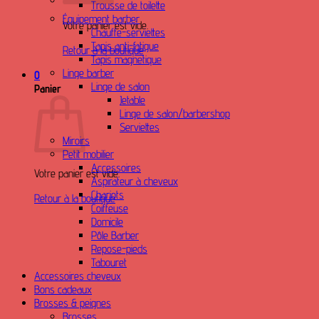
Trousse de toilette
Équipement barber
Votre panier est vide.
Chauffe-serviettes
Tapis anti-fatigue
Retour à la boutique
Tapis magnetique
Linge barber
0
Linge de salon
Panier
Jetable
Linge de salon/barbershop
Serviettes
Miroirs
Petit mobilier
Accessoires
Votre panier est vide.
Aspirateur à cheveux
Chariots
Retour à la boutique
Coiffeuse
Domicile
Pôle Barber
Repose-pieds
Tabouret
Accessoires cheveux
Bons cadeaux
Brosses & peignes
Brosses