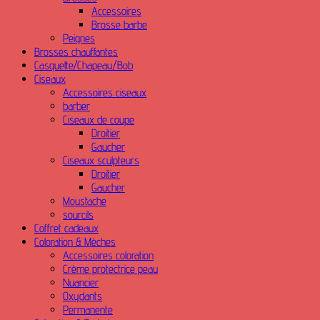
Accessoires
Brosse barbe
Peignes
Brosses chauffantes
Casquette/Chapeau/Bob
Ciseaux
Accessoires ciseaux
barber
Ciseaux de coupe
Droitier
Gaucher
Ciseaux sculpteurs
Droitier
Gaucher
Moustache
sourcils
Coffret cadeaux
Coloration & Mèches
Accessoires coloration
Crème protectrice peau
Nuancier
Oxydants
Permanente