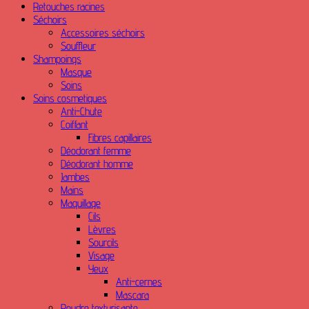
Retouches racines
Séchoirs
Accessoires séchoirs
Souffleur
Shampoings
Masque
Soins
Soins cosmetiques
Anti-Chute
Coiffant
Fibres capillaires
Déodorant femme
Déodorant homme
Jambes
Mains
Maquillage
Cils
Lèvres
Sourcils
Visage
Yeux
Anti-cernes
Mascara
Poudre texturisante