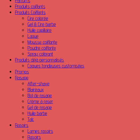
Parfums
Produits coiffants
Produits Coiffants
Cire colorée
Gel & Cire barbe
Huile capillaire
Laque
Mousse coiffante
Poudre coiffante
Spray colorant
Produits déjà personnalisés
Coques tondeuses customisées
Promos
Rasage
After-shave
Blaireaux
Bol de rasage
Crème à raser
Gel de rasage
Huile barbe
Talc
Rasoirs
Lames rasoirs
Rasoirs