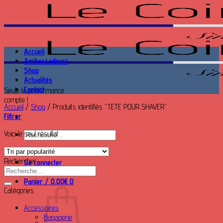
Passer
au
contenu
Accueil
Ambassadeurs
Shop
Actualités
Contact
Seule la performance
compte !
Accueil
/
Shop
/
Produits identifiés “TETE POUR SHAVER”
Filtrer
Voici le seul résultat
Recherche
pour :
Rechercher
Se connecter
Recherche
pour :
Panier /
0.00
€
0
Catégories
Accessoires
Bagagerie