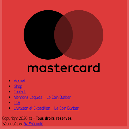
M
Accueil
Shop
Contact
Mentions Légales – Le Coin Barber
CGV
Livraison et Expédition – Le Coin Barber
Copyright 2026 ©
- Tous droits réservés
Sécurisé par
WPSécurité