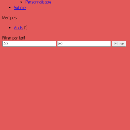
Personnalisable
Volume
Marques
Andis
(1)
Filtrer par tarif
Prix
Prix
Filtrer
min
max