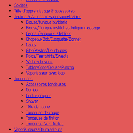
Solaires
Tête d'apprentissage & accessoires
Textiles & Accessoires personnalisables
Blouse/tunique barbier(e)
Blouse/Tunique institut esthétique massage
Capes /Peignoirs /Tabliers
Chapeau/Bob/Casquette/Bonnet
Gants
Gilet/Vestes/Doudounes
Polos/Tee-shirts/Sweats
Sèche-cheveux
Tablier/Cape/Blouse/Pancho
Vaporisateur avec logo
Tondeuses
Accessoires tondeuses
Combo
Contre peignes
Shaver
Tête de coupe
Tondeuse de coupe
Tondeuse de finition
Tondeuse Nez Oreilles
Vaporisateurs/Brumisateurs