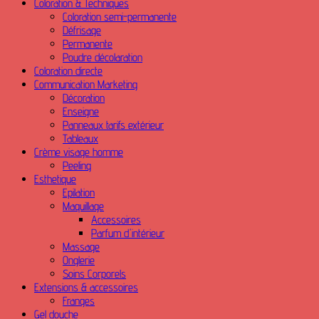
Coloration & Techniques
Coloration semi-permanente
Défrisage
Permanente
Poudre décolaration
Coloration directe
Communication Marketing
Décoration
Enseigne
Panneaux tarifs extérieur
Tableaux
Crème visage homme
Peeling
Esthetique
Epilation
Maquillage
Accessoires
Parfum d'intérieur
Massage
Onglerie
Soins Corporels
Extensions & accessoires
Franges
Gel douche