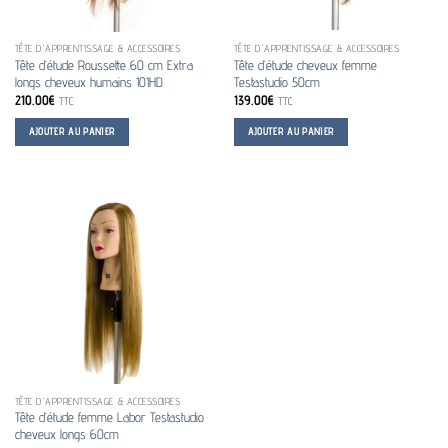
TÊTE D'APPRENTISSAGE & ACCESSOIRES
TÊTE D'APPRENTISSAGE & ACCESSOIRES
Tête d’étude Roussette 60 cm Extra
Tête d’étude cheveux femme
longs cheveux humains 101HD
Testastudio 50cm
210.00
€
139.00
€
TTC
TTC
AJOUTER AU PANIER
AJOUTER AU PANIER
TÊTE D'APPRENTISSAGE & ACCESSOIRES
Tête d’étude femme Labor Testastudio
cheveux longs 60cm