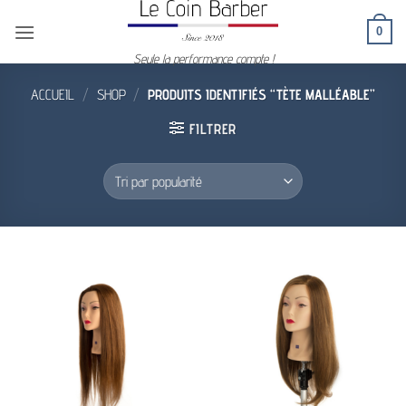
Passer
0
au
contenu
Seule la performance compte !
ACCUEIL
/
SHOP
/
PRODUITS IDENTIFIÉS “TÈTE MALLÉABLE”
FILTRER