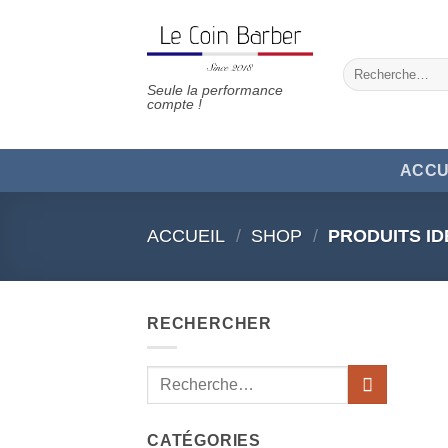
Passer
au
contenu
Recherche
pour :
Seule la performance
compte !
ACCU
ACCUEIL
/
SHOP
/
PRODUITS ID
RECHERCHER
Recherche
pour :
CATÉGORIES