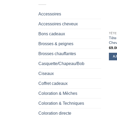
Accessoires
Accessoires cheveux
Bons cadeaux
TÊTE
Tête
Chev
Brosses & peignes
69.0
Brosses chauffantes
AJ
Casquette/Chapeau/Bob
Ciseaux
Coffret cadeaux
Coloration & Mèches
Coloration & Techniques
Coloration directe