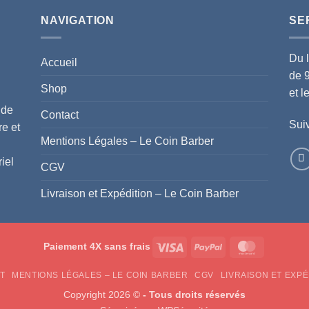
NAVIGATION
SE
Du 
Accueil
de 
Shop
et 
 de
Contact
Suiv
re et
Mentions Légales – Le Coin Barber
iel
CGV
Livraison et Expédition – Le Coin Barber
Visa
PayPal
MasterCar
Paiement 4X sans frais
T
MENTIONS LÉGALES – LE COIN BARBER
CGV
LIVRAISON ET EXPÉ
Copyright 2026 ©
- Tous droits réservés