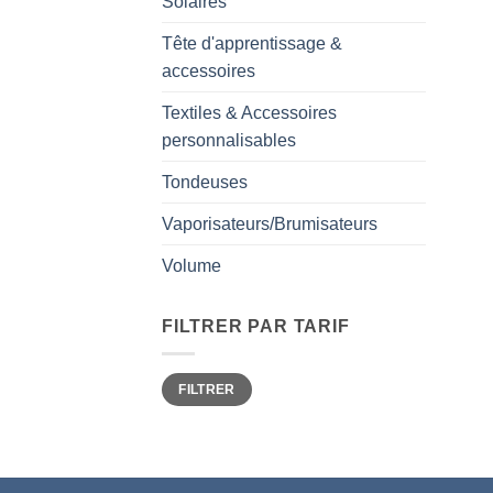
Solaires
Tête d'apprentissage &
accessoires
Textiles & Accessoires
personnalisables
Tondeuses
Vaporisateurs/Brumisateurs
Volume
FILTRER PAR TARIF
Prix
Prix
FILTRER
min
max